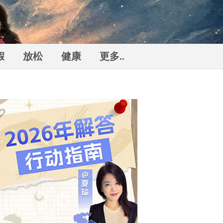
假
放松
健康
更多..
勒
n