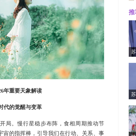
推
Mille
苏
026年重要天象解读
苏
资料简
时代的觉醒与变革
代的开局。慢行星稳步布阵，食相周期推动节
宇宙的指挥棒，引导我们在行动、关系、事