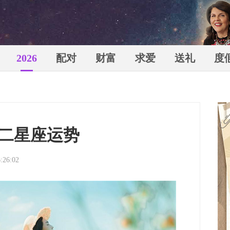
2026
配对
财富
求爱
送礼
度
苏珊米
十二星座运势
:26:02
（Susa