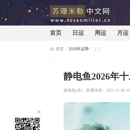
首页
日运
周运
月运
首页
>
2026年运势
> 正文
苏珊米勒中文网_苏珊米勒_susan
静电鱼2026年
静电鱼(作)
苏珊米勒
2025-11-06 16