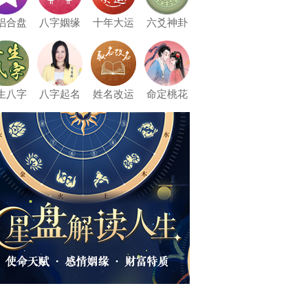
侣合盘
八字姻缘
十年大运
六爻神卦
生八字
八字起名
姓名改运
命定桃花