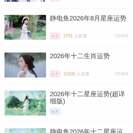
的区域穿行。你可能会有冲动去创造或建造
一些东西，传达你对生活的独特看法。你现
静电鱼2026年8月星座运势
在可能不想跟随别人的榜样，因为你的工作
与传统背道而驰。你的爱情生活也可能变得
2751
人在看
7月31日
推荐
出人意料，会有新的人让你为之倾倒，或者
2026年十二生肖运势
现有的幸福伴侣关系也可能发生惊心动魄的
转变。继续尝试，很快你就会找到自己的幸
10330
人在看
1月16日
推荐
福所在。
2026年十二星座运势(超详
水瓶座
细版)
推荐
你可能渴望探索新的生活安排。无论你是与
家人、室友同住，还是独自一人，这都可能
静电鱼2026年十二星座运