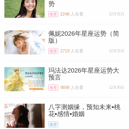
势
2248
人在看
12月31日
推荐
佩妮2026年星座运势（简
版）
2719
人在看
12月31日
推荐
玛法达2026年星座运势大
预言
9698
人在看
12月30日
推荐
八字测姻缘，预知未来▪桃
花▪感情▪婚姻
推荐