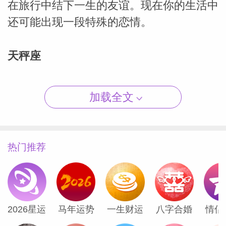
在旅行中结下一生的友谊。现在你的生活中
还可能出现一段特殊的恋情。
天秤座
（Susan
你看到了一个共同的风险投资项目或商业想
加载全文
法如何能让你的财务状况好转。天王星是代
表创新和技术的行星，他目前正在你的第八
财务宫内运行，让你看到了之前可能从未想
热门推荐
过的机会。引入合作伙伴或团队合作可能是
你现在的出路，因为你会乐于分享你的想法
并改变他人的生活。
2026星运
马年运势
一生财运
八字合婚
情侣
天蝎座