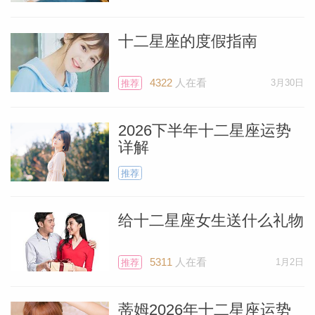
但要注意不要太随性，以至于跳入无法挽回
的境地。奇妙的想法可能会 "突然出现"，所
十二星座的度假指南
以要记录下来。
个人资
4322
人在看
3月30日
推荐
2026下半年十二星座运势
详解
推荐
给十二星座女生送什么礼物
5311
人在看
1月2日
推荐
蒂姆2026年十二星座运势