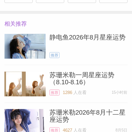
人愉快。现在的工作应该充满惊喜，你的日
常工作可能会在某些方面变得不寻常。如果
你感到焦躁不安，不妨冒险去做一些改变你
相关推荐
日常习惯的事情--这可能会改善你的幸福
静电鱼2026年8月星座运势
感。你可能会在健康行业遇到鼓舞人心的
人，他们的建议会让你打破根深蒂固的习
推荐
惯，甚至让你意识到它们的存在。你现在正
处于寻求新疗法或新疗法的绝佳位置，越创
苏珊米勒一周星座运势
新越好。
（8.10-8.16）
1286
人在看
15小时前
推荐
Miller）
摩羯座
苏珊米勒2026年8月十二星
座运势
你现在可能会体验到一股独创的冲动。天才
的古怪行星天王星正在你星盘中最具表现力
4627
人在看
8月5日
推荐