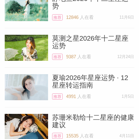
是探索更适合你的新选择的时候。爱人可能
势
是这一改变的催化剂，或者你可能决定是时
12846
人在看
11月6日
推荐
候组建家庭了。另外，与海外的亲戚朋友联
系也可能为你打开一个全新的世界。令人兴
莫测之星2026年十二星座
奋的转变可能就在前方，鼓励你成长，发现
运势
什么能让你真正快乐。
9387
人在看
12月24日
推荐
双鱼座
夏瑜2026年星座运势 · 12
星座转运指南
你的思维可能以闪电般的速度运转。你很幸
4991
人在看
1月5日
推荐
运，天才之星天王星位于你的交流中心。你
的想法可能非常超前，以至于其他人不知道
苏珊米勒给十二星座的健康
建议
该怎么理解，所以记得要清楚地解释自己。
对你来说，现在做决定似乎比平时更容易，
15535
人在看
4月11日
推荐