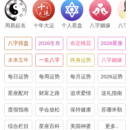
你的人际关系现在可能正在发展。你可能会
周易起名
十年大运
个人星盘
八字姻缘
八字
发现与朋友、伴侣或爱人的新日常。如果你
是单身，正在寻找有趣的人，你可能会对不
八字排盘
2026生肖
命定桃花
2026星座
寻常的浪漫兴趣感到惊讶。你可能渴望改
变，你想重塑与他人的联系，这可能会带来
未来五年
一生八字
终身运势
八字姻缘
令人兴奋的改善。尽你所能保持开放的态
度，并同意你男友的想法，因为你可能会越
每日运势
每周运势
每月运势
2026运势
来越喜欢你们俩的未来。
星座配对
财富之路
追求爱情
送礼指南
射手座
度假指南
学会放松
保持健康
苏珊米勒
你的工作模式可能会变得不稳定，但却更令
综合栏目
星座百科
美国神婆
更多..