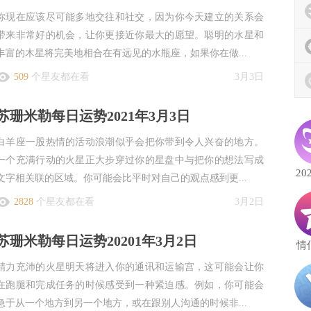
你现在应该尽可能多地交往和社交，因为你今天建立的关系会
带来非常好的机会，让你更接近你最大的愿望。聪明的水星和
丰富的木星将完美地相合在有远见的水瓶座，如果你在做...
509
个星友都在看
3月3日
苏珊米勒每日运势2021年3月3日
白羊座一股热情的活动浪潮似乎会把你带到令人兴奋的地方。
一个充满行动的火星正大步穿过你的星盘中与把你的想法写成
20
文字相关联的区域。你可能会比平时对自己的观点感到更...
2828
个星友都在看
3月2日
苏珊米勒每日运势20201年3月2日
情
精力充沛的火星明天将进入你的通讯和运输宫，这可能会让你
在跑腿和完成任务的时候感受到一种紧迫感。例如，你可能会
急于从一个地方到另一个地方，或在跟别人沟通的时候非...