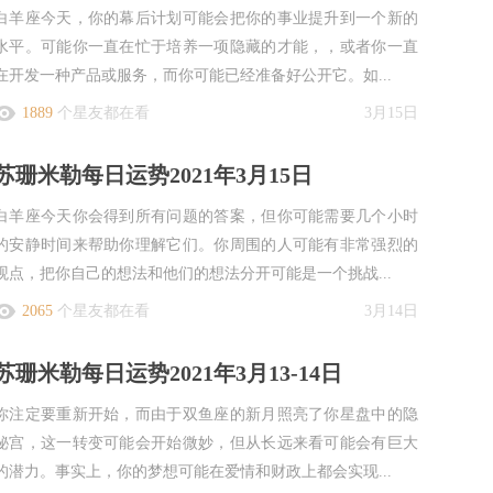
白羊座今天，你的幕后计划可能会把你的事业提升到一个新的
水平。可能你一直在忙于培养一项隐藏的才能，，或者你一直
在开发一种产品或服务，而你可能已经准备好公开它。如...
1889
个星友都在看
3月15日
苏珊米勒每日运势2021年3月15日
白羊座今天你会得到所有问题的答案，但你可能需要几个小时
的安静时间来帮助你理解它们。你周围的人可能有非常强烈的
观点，把你自己的想法和他们的想法分开可能是一个挑战...
2065
个星友都在看
3月14日
苏珊米勒每日运势2021年3月13-14日
你注定要重新开始，而由于双鱼座的新月照亮了你星盘中的隐
秘宫，这一转变可能会开始微妙，但从长远来看可能会有巨大
的潜力。事实上，你的梦想可能在爱情和财政上都会实现...