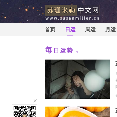
首页
日运
周运
月运
每
日运势
苏珊米勒中文网_苏珊米勒_susan