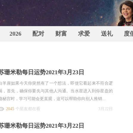
2026
配对
财富
求爱
送礼
度
苏珊米
苏珊米勒每日运势2021年3月23日
白羊座如果今天你突然有了一个想法，即使它看起来不符合逻
辑，首先，确保你要先与其他人沟通。当水星进入到你星盘的
隐秘宫时，学习可能会更直观，这可以帮助你向别人推销...
（Susa
2045
个星友都在看
3月22日
苏珊米勒每日运势2021年3月22日