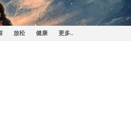
假
放松
健康
更多..
勒
n