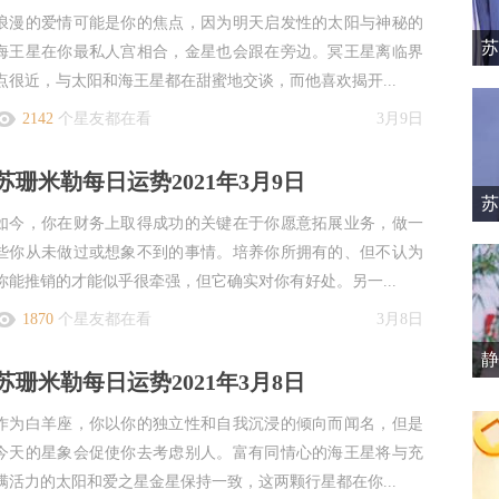
浪漫的爱情可能是你的焦点，因为明天启发性的太阳与神秘的
苏
海王星在你最私人宫相合，金星也会跟在旁边。冥王星离临界
点很近，与太阳和海王星都在甜蜜地交谈，而他喜欢揭开...
2142
个星友都在看
3月9日
苏珊米勒每日运势2021年3月9日
苏
如今，你在财务上取得成功的关键在于你愿意拓展业务，做一
些你从未做过或想象不到的事情。培养你所拥有的、但不认为
你能推销的才能似乎很牵强，但它确实对你有好处。另一...
1870
个星友都在看
3月8日
静
苏珊米勒每日运势2021年3月8日
作为白羊座，你以你的独立性和自我沉浸的倾向而闻名，但是
今天的星象会促使你去考虑别人。富有同情心的海王星将与充
满活力的太阳和爱之星金星保持一致，这两颗行星都在你...