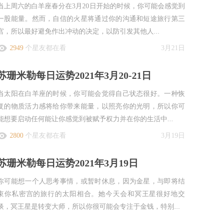
当上周六的白羊座春分在3月20日开始的时候，你可能会感觉到
一股能量。然而，自信的火星将通过你的沟通和短途旅行第三
宫，所以最好避免作出冲动的决定，以防引发其他人...
2949
个星友都在看
3月21日
Mille
苏珊米勒每日运势2021年3月20-21日
当太阳在白羊座的时候，你可能会觉得自己状态很好。一种恢
复的物质活力感将给你带来能量，以照亮你的光明，所以你可
能想要启动任何能让你感觉到被赋予权力并在你的生活中...
2800
个星友都在看
3月19日
苏珊米勒每日运势2021年3月19日
资料简
你可能想一个人思考事情，或暂时休息，因为金星，与即将结
束你私密宫的旅行的太阳相合。她今天会和冥王星很好地交
谈，冥王星是转变大师，所以你很可能会专注于金钱，特别...