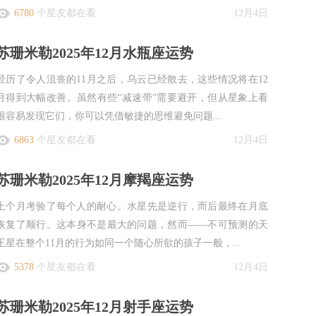
6780
个星友都在看
12月4日
苏珊米勒2025年12月水瓶座运势
经历了令人沮丧的11月之后，乌云已经散去，这些情况将在12
月得到大幅改善。虽然有些“减速带”需要避开，但从星象上看
很容易发现它们，你可以凭借敏捷的思维避免问题...
6863
个星友都在看
12月4日
苏珊米勒2025年12月摩羯座运势
上个月考验了每个人的耐心。水星先是逆行，而后最终在月底
恢复了顺行。这本身不是最大的问题，然而——不可预测的天
王星在整个11月的行为如同一个随心所欲的孩子一般，...
5378
个星友都在看
12月4日
苏珊米勒2025年12月射手座运势