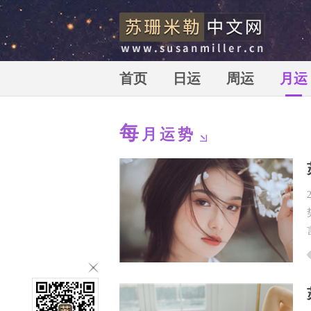
首页
日运
周运
月运
每
月运势
苏珊米勒中文网_苏珊米勒_susan