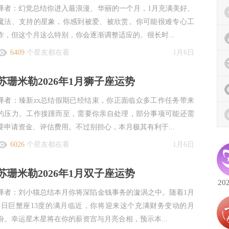
译者：幻觉总结你进入最浪漫、华丽的一个月，1月充满美好、
魔法、支持的星象，你感到被爱、被欣赏。你可能很难专心工
作，但这个月这么特别，你会逐渐调整适应的。很长时...
6409
个星友都在看
1月6日
苏珊米勒2026年1月狮子座运势
译者：臻新zx总结假期已经结束，你正面临众多工作任务带来
的压力。工作接踵而至，需要你亲自处理，部分事项可能还需
要申请资金、评估费用。不过别担心，本月极其有利于...
6026
个星友都在看
1月6日
苏珊米勒2026年1月双子座运势
20
译者：刘小猫总结本月你将深陷金钱事务的漩涡之中。随着1月
3日巨蟹座13度的满月临近，你将迎来这个充满财务变动的月
份。幸运星木星将在你的薪资宫与月亮合相，预示本...