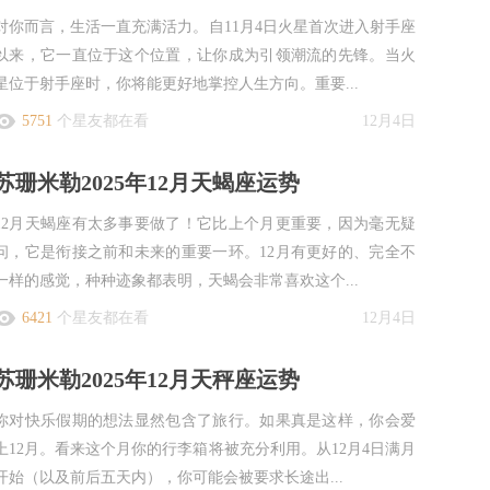
对你而言，生活一直充满活力。自11月4日火星首次进入射手座
以来，它一直位于这个位置，让你成为引领潮流的先锋。当火
星位于射手座时，你将能更好地掌控人生方向。重要...
5751
个星友都在看
12月4日
苏珊米勒2025年12月天蝎座运势
12月天蝎座有太多事要做了！它比上个月更重要，因为毫无疑
问，它是衔接之前和未来的重要一环。12月有更好的、完全不
一样的感觉，种种迹象都表明，天蝎会非常喜欢这个...
6421
个星友都在看
12月4日
苏珊米勒2025年12月天秤座运势
你对快乐假期的想法显然包含了旅行。如果真是这样，你会爱
上12月。看来这个月你的行李箱将被充分利用。从12月4日满月
开始（以及前后五天内），你可能会被要求长途出...