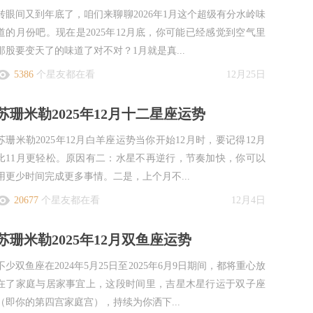
转眼间又到年底了，咱们来聊聊2026年1月这个超级有分水岭味
道的月份吧。现在是2025年12月底，你可能已经感觉到空气里
那股要变天了的味道了对不对？1月就是真...
5386
个星友都在看
12月25日
苏珊米勒2025年12月十二星座运势
苏珊米勒2025年12月白羊座运势当你开始12月时，要记得12月
比11月更轻松。原因有二：水星不再逆行，节奏加快，你可以
用更少时间完成更多事情。二是，上个月不...
20677
个星友都在看
12月4日
苏珊米勒2025年12月双鱼座运势
不少双鱼座在2024年5月25日至2025年6月9日期间，都将重心放
在了家庭与居家事宜上，这段时间里，吉星木星行运于双子座
（即你的第四宫家庭宫），持续为你洒下...