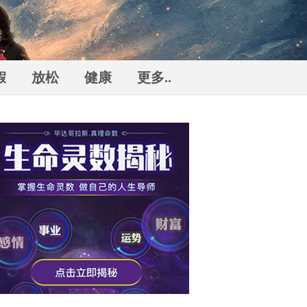
假
放松
健康
更多..
勒
n