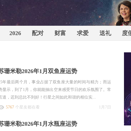
2026
配对
财富
求爱
送礼
度
苏珊米
苏珊米勒2026年1月双鱼座运势
25年最后两个月，事业占据了双鱼座大量的时间与精力；而运
势显示，到了1月，你就能抽出空来感受节日的欢乐氛围了。常
言道，迟到总比不到好！行星之间如此和谐的相位实...
（Susa
5767
个星友都在看
1月7日
苏珊米勒2026年1月水瓶座运势