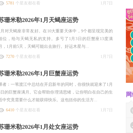
5781
个星友都在看
1月7日
苏珊米勒2026年1月天蝎座运势
1月对天蝎座非常友好。在10大重要天体中，9个都呈现完美的
相位，给与天蝎无私的支持。多亏了1月3日的巨蟹座13度满
月，1月前5天，天蝎可能出去旅行。好运木星与...
7270
个星友都在看
1月7日
苏珊米勒2026年1月巨蟹座运势
译者：一苇渡江中总结在开启新年的同时，你很快就迎来了1月
3日的巨蟹座满月。它会帮助你理清思绪，让你明白在自己的生
网
活中究竟需要什么才能获得快乐。这包括你的生活方...
6410
个星友都在看
1月7日
苏珊米勒2026年1月处女座运势