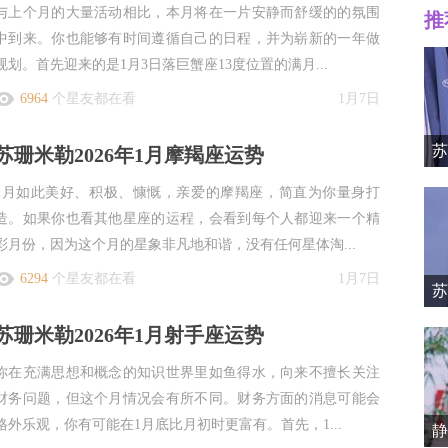
与上个月的大量活动相比，本月将在一片安静而舒缓的的氛围
推
中到来。你也能够有时间遵循自己的日程，并为崭新的一年做
规划。首先迎来的是1月3日落巨蟹座13度位置的满月...
6964
个星友都在看
1月7日
Mille
苏
苏珊米勒2026年1月摩羯座运势
1月如此美好、积极、慷慨，亲爱的摩羯座，简直为你量身打
造。如果你也看其他星座的运程，会看到每个人都迎来一个精
彩月份，因为这个月的星象非凡地和谐，没有任何星体淘...
6294
个星友都在看
1月7日
苏
苏珊米勒2026年1月射手座运势
资料简
你在充满思想和概念的知识世界里如鱼得水，向来不擅长关注
财务问题，但这个月情况会有所不同。财务方面的消息可能会
格外乐观，你有可能在1月底比月初时更富有。首先，1...
静