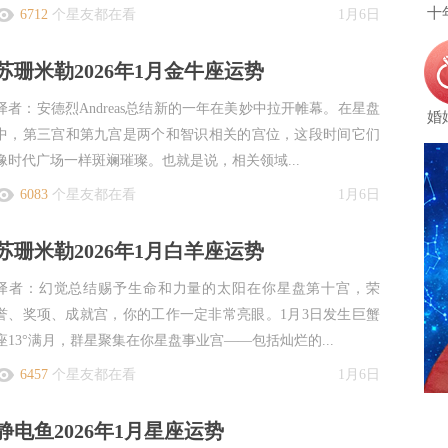
十
6712
个星友都在看
1月6日
苏珊米勒2026年1月金牛座运势
译者：安德烈Andreas总结新的一年在美妙中拉开帷幕。在星盘
婚
中，第三宫和第九宫是两个和智识相关的宫位，这段时间它们
像时代广场一样斑斓璀璨。也就是说，相关领域...
6083
个星友都在看
1月6日
苏珊米勒2026年1月白羊座运势
译者：幻觉总结赐予生命和力量的太阳在你星盘第十宫，荣
誉、奖项、成就宫，你的工作一定非常亮眼。1月3日发生巨蟹
座13°满月，群星聚集在你星盘事业宫——包括灿烂的...
6457
个星友都在看
1月6日
静电鱼2026年1月星座运势