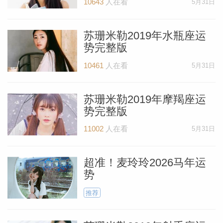
10643
人在看
5月31日
勒中文
苏珊米勒2019年水瓶座运
势完整版
苏珊米
10461
人在看
5月31日
苏珊米勒2019年摩羯座运
势完整版
11002
人在看
5月31日
超准！麦玲玲2026马年运
势
推荐
网_苏珊