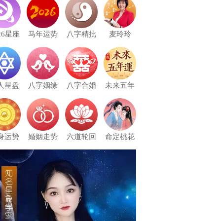
26星座
马年运势
八字精批
麦玲玲
人星盘
八字姻缘
八字合婚
未来五年
身运势
婚姻走势
六道轮回
命定桃花