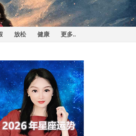
假
放松
健康
更多..
勒
n