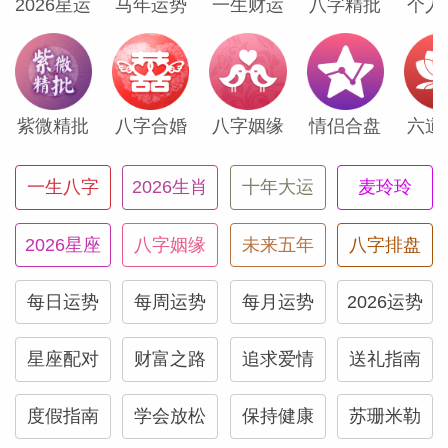
2026星运
马年运势
一生财运
八字精批
个人
共交通通勤，如今却准备改为自驾。这个决
定将仓促作出，且出乎你意料。
摩羯座
紫微精批
八字合婚
八字姻缘
情侣合盘
六道
你的劳动收入即将发生变化，可能获得加
一生八字
2026生肖
十年大运
麦玲玲
薪、接受薪资更高的新工作，或有机会增加
工时。火星近期推高了你的开销，但今日日
2026星座
八字姻缘
未来五年
八字排盘
食或许能带来填补缺口的转机。这笔额外资
每日运势
每周运势
每月运势
2026运势
金似乎已触手可及，请即刻评估选项，并准
备在数日内作出抉择。
星座配对
财富之路
追求爱情
送礼指南
水瓶座
度假指南
学会放松
保持健康
苏珊米勒