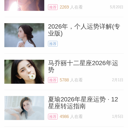
2269
人在看
5月20日
推荐
2026年，个人运势详解(专
业版)
推荐
马乔丽十二星座2026年运
势
5788
人在看
2月1日
推荐
料简介
夏瑜2026年星座运势 · 12
星座转运指南
4986
人在看
1月5日
推荐