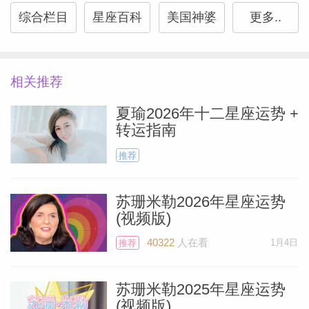
随着今日水瓶座开启新一轮日食周期，未来
综合栏目
星座百科
美国神婆
更多..
一年半内至少会发生一件改变你人生轨迹的
重大事件。这是振奋人心的消息。冥王星此
相关推荐
刻同样驻守水瓶座，昭示着你正处于人生转
折点，即将迎来彻底的自我蜕变。一两年后
夏瑜2026年十二星座运势 +
转运指南
你或许认不出自己——但定会欣然接受全新
的模样。
推荐
双鱼座
苏珊米勒2026年星座运势
(视频版)
Miller）
今日日食穿越你的第十二宫，你可能听到关
40322
人在看
1月4日
推荐
于手足的意外消息。这个领域本是你生命体
苏珊米勒2025年星座运势
验中较为沉寂的区域，但消息若传来必是突
(视频版)