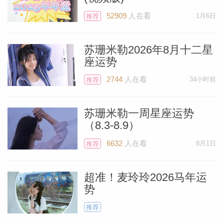
如其来。此人的人生或许正经历意外变故，
52909
人在看
1月6日
推荐
可能需要你指点前行方向。在协助他们的过
程中，你自身可能迎来突破性进展，终于能
苏珊米勒2026年8月十二星
推进那个酝酿已久的秘密计划或构想。
座运势
2744
人在看
34小时前
推荐
苏珊米勒一周星座运势
（8.3-8.9）
6632
人在看
8月1日
推荐
超准！麦玲玲2026马年运
势
推荐