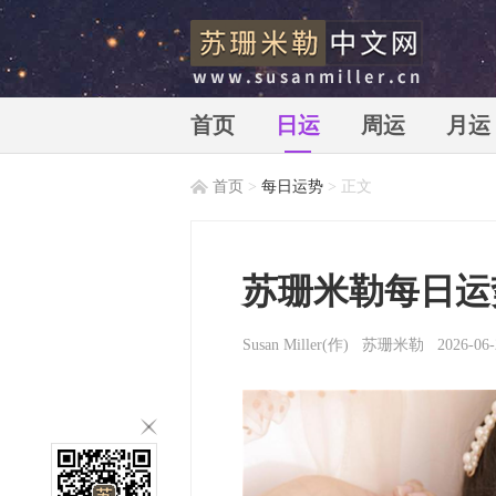
首页
日运
周运
月运
首页
>
每日运势
> 正文
苏珊米勒中文网_苏珊米勒_susan
苏珊米勒每日运势
Susan Miller
(作)
苏珊米勒
2026-06-