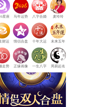
26星座
马年运势
八字合婚
麦玲玲
生财运
情侣合盘
十年大运
未来五年
姻走势
正缘画像
一生八字
周易起名