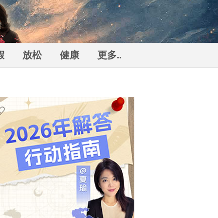
假
放松
健康
更多..
勒
n