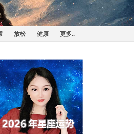
假
放松
健康
更多..
勒
n