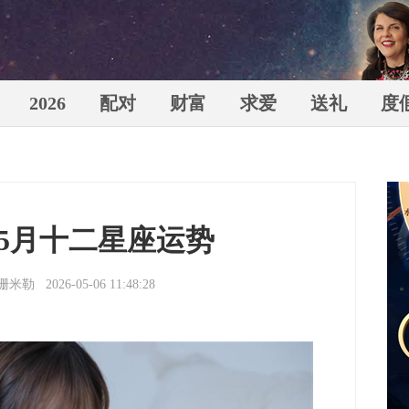
2026
配对
财富
求爱
送礼
度
苏珊米
年5月十二星座运势
珊米勒
2026-05-06 11:48:28
（Susa