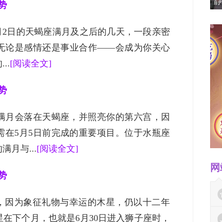
静
势
结5月2日的天蝎座满月及之后的几天，一段亲密
无论是感情还是事业合作——会成为你关心
..
[阅读全文]
势
的满月会落在天蝎座，并照亮你的第六宫，因
需在5月5日前完成的重要项目。位于水瓶座
月与...
[阅读全文]
网
势
”，因为象征礼物与幸运的木星，仍以十二年
在下个月，也就是6月30日进入狮子座时，