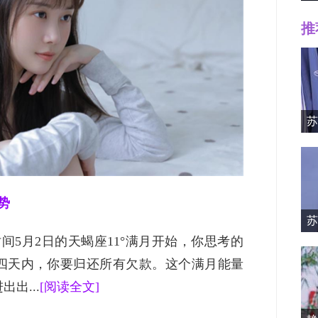
推
Mille
苏
势
苏
资料简
间5月2日的天蝎座11°满月开始，你思考的
四天内，你要归还所有欠款。这个满月能量
出...
[阅读全文]