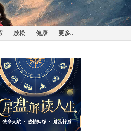
假
放松
健康
更多..
勒
n