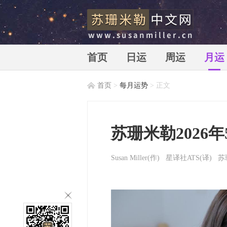
首页
日运
周运
月运
首页
>
每月运势
> 正文
苏珊米勒中文网_苏珊米勒_susan
苏珊米勒2026
Susan Miller
(作) 星译社ATS(译)
苏