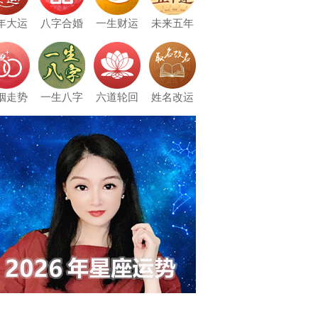
年大运
八字合婚
一生财运
未来五年
姻走势
一生八字
六道轮回
姓名改运