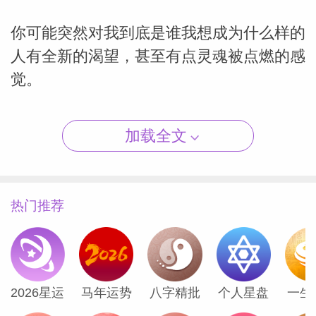
你可能突然对我到底是谁我想成为什么样的
人有全新的渴望，甚至有点灵魂被点燃的感
（Susan
觉。
月底别忘了：1月28日火星合冥王星，欲
加载全文
望、权力、情感深层博弈的超级放大日，脾
气容易上头，记得深呼吸。
热门推荐
1月29日水星合金星，月尾甜甜的收尾，适
合和好、说情话、签文艺的约定。
以下是2026年1月天象对十二星座运势的具
2026星运
马年运势
八字精批
个人星盘
一生
体影响，请参考太阳及
上升星座
。