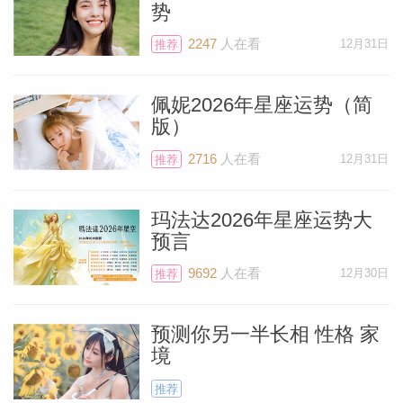
量水平。能量提升：火星为你带来强大的体
势
能和活力。这是你开启新的、有挑战性的健
2247
人在看
12月31日
推荐
身计划的绝佳时机。你会比平时更有耐力和
决心去达成健身目标。压力与炎症：强大的
佩妮2026年星座运势（简
火星能量也可能让你感到急躁、易怒，或容
版）
易引发炎症、发烧...
[阅读全文]
2716
人在看
12月31日
推荐
静电鱼 水瓶座2026年1月运势
玛法达2026年星座运势大
预言
本月你的健康状况与放松神经系统和内在的
9692
人在看
12月30日
推荐
平静密切相关。关注睡眠与休息：行星集中
在第十二宫，这是强调休息、睡眠和梦境的
预测你另一半长相 性格 家
境
关键时期。充足的休息不仅能恢复体力，也
推荐
是你处理潜意识压力的重要方式。释放焦