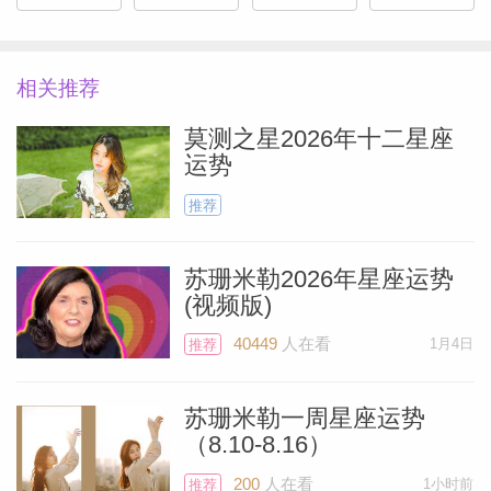
12月是一个要求你进行心理排毒和精神提
升的月份。压力源：事业和共同资源上的压
力，可能会在你的身体上表现出来，尤其是
相关推荐
与内分泌、消化系统或关节相关的部位。火
莫测之星2026年十二星座
星在摩羯座虽然给予你耐力，但也容易导致
运势
肌肉紧张和疲劳。内在修复：你的健康运势
推荐
与深层次的心理...
[阅读全文]
苏珊米勒2026年星座运势
静电鱼 双子座2026年1月运势
(视频版)
40449
人在看
1月4日
推荐
Miller）
本月你的健康状况与你应对心理压力和隐藏
的焦虑的能力息息相关。深层压力：事业上
苏珊米勒一周星座运势
（8.10-8.16）
的压力和对共同资源的关注（第八宫），容
易导致你出现心理疲劳或内分泌失调。火星
200
人在看
1小时前
推荐