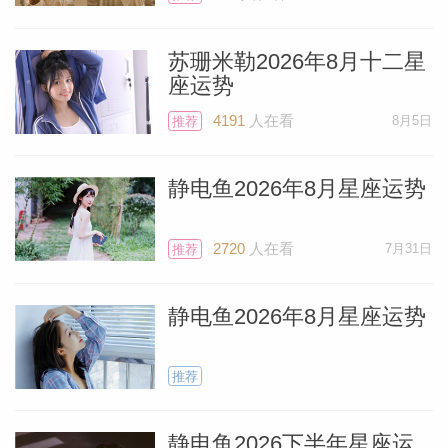
在第八宫也可能提示你需要处理一些与性或
内在转化相关的健康议题。转化与疗愈：建
苏珊米勒2026年8月十二星
座运势
议你将精力导向能...
[阅读全文]
4191
人在看
8月5日
推荐
静电鱼 巨蟹座2026年1月运势
静电鱼2026年8月星座运势
由于行星集中在你的健康宫，健康是本月你
2720
人在看
7月31日
推荐
最需要积极投入的领域之一。规律与习惯：
这是建立新的、健康的工作和生活习惯的绝
静电鱼2026年8月星座运势
佳时机。利用射手座的乐观和摩羯座的纪
律，制定一个长期的饮食、运动和休息计
推荐
划。满月排毒：月初的满月发生在你的第十
二宫，非常适合进行一..
[阅读全文]
静电鱼2026下半年星座运