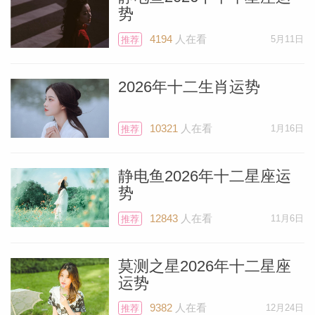
势
静电鱼 狮子座2026年1月运势
4194
人在看
5月11日
推荐
行星集中在你的日常工作宫，要求你在运动
2026年十二生肖运势
和健康方面保持高度的规律性。规律的必要
性：火星和摩羯座的能量是你建立长期、有
10321
人在看
1月16日
推荐
效健身计划的最佳帮手。制定一个严格的运
动时间表，并坚持下去。规律的运动能有效
静电鱼2026年十二星座运
势
缓解你因创意过度投入或工作压力造成的紧
张。关注消化系统...
[阅读全文]
12843
人在看
11月6日
推荐
静电鱼 处女座2026年1月运势
莫测之星2026年十二星座
运势
本月你的健康状况与情绪安全感和规律的身
9382
人在看
12月24日
推荐