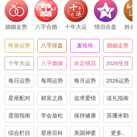
静电鱼白羊座2026年1月运势
婚姻走势
八字合婚
十年大运
情侣合盘
姓名
事业上的高压和土星的制约，可能会让你感
终身运势
八字排盘
麦玲玲
婚姻走势
到身心俱疲，因此健康是你不能忽视的关键
领域。警惕过度劳累：火星在摩羯座虽然为
十年大运
八字姻缘
命定桃花
2026生肖
你提供了惊人的耐力，但也容易让你过度透
支自己，忽略身体发出的疲惫信号。请务必
每日运势
每周运势
每月运势
2026运势
将规律的作息和适度的休息视为工作的一部
星座配对
财富之路
追求爱情
送礼指南
分，而非奢侈品...
[阅读全文]
度假指南
学会放松
保持健康
苏珊米勒
静电鱼 金牛座2026年1月运势
综合栏目
星座百科
美国神婆
更多..