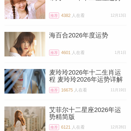
无效社交，并通过短途出行来转换心情。情
绪健康：火星在家庭宫可能引发你对安全
4382
人在看
12月13日
推荐
感、原生家庭的深层...
[阅读全文]
海百合2026年度运势
静电鱼 天蝎座2026年1月运势
4601
人在看
1月1日
推荐
本月你的健康状况与你管理思想的密度和节
奏紧密相关。精神压力：火星在沟通宫会使
麦玲玲2026年十二生肖运
程 麦玲玲2026年运势详解
得你的思维活动非常密集，容易造成精神过
度紧张、失眠或肩颈酸痛。建议你利用冥
16675
人在看
11月19日
推荐
想、深度放松或将精力投入到体力活动中，
来帮助头脑放空。规律运动：火星是你的传
艾菲尔十二星座2026年运
势精简版
统守护星，它在土象...
[阅读全文]
6121
人在看
12月28日
推荐