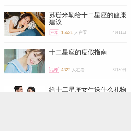
虑：火星在第十二宫可能导致你将愤怒和焦
苏珊米勒给十二星座的健康
虑压抑到潜意识中...
[阅读全文]
建议
15531
人在看
4月11日
推荐
静电鱼 双鱼座2026年1月运势
十二星座的度假指南
本月你的健康状况与管理事业压力和释放情
绪的能力紧密相关。压力管理：事业上的高
4322
人在看
3月30日
推荐
压和公众的关注（第十宫）可能导致你感到
紧张和焦虑。你需要主动进行减压活动，如
给十二星座女生送什么礼物
冥想、艺术创作或与信任的朋友交谈。社群
活动与健康：火星在社群宫，你可以尝试参
5310
人在看
1月2日
推荐
与团体运动或与朋...
[阅读全文]
给十二星座男生送什么礼物