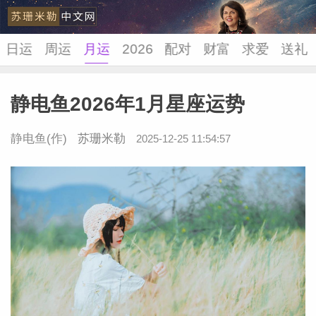
日运
周运
月运
2026
配对
财富
求爱
送礼
静电鱼2026年1月星座运势
苏珊米
静电鱼(作)
苏珊米勒
2025-12-25 11:54:57