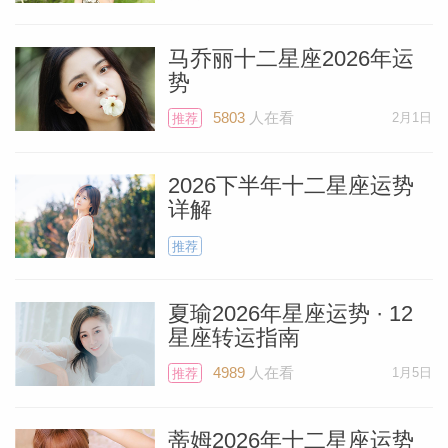
体活动紧密相关。情绪健康是基础：能量集
马乔丽十二星座2026年运
中在家庭宫，情绪上的波动会直接影响你的
势
身体健康。建议你花时间整理和美化你的居
个人资
5803
人在看
2月1日
推荐
住环境，创造一个宁静的港湾。家庭的和谐
是你身体健康的基础。有纪律的运动：火星
2026下半年十二星座运势
在第五宫，是进行有...
[阅读全文]
详解
推荐
静电鱼 天秤座2026年1月运势
夏瑜2026年星座运势 · 12
本月你的健康状况与神经系统的放松和家庭
星座转运指南
环境的和谐紧密相关。关注神经系统：沟通
4989
人在看
1月5日
推荐
和信息超载（第三宫）容易让你的神经系统
处于紧绷状态。建议你进行数字排毒，减少
蒂姆2026年十二星座运势