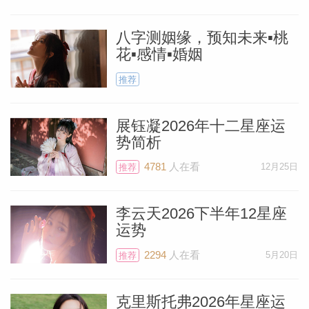
静电鱼 射手座2026年1月运势
八字测姻缘，预知未来▪桃
花▪感情▪婚姻
你的健康在本月将充满活力，但需要注意管
推荐
理压力和炎症。活力与能量：太阳在命宫为
你带来充沛的体力和精神活力。这是开启新
展钰凝2026年十二星座运
的运动计划、进行户外探索或提升身体素质
势简析
的好时机。你的身体复原能力也会增强。警
4781
人在看
12月25日
推荐
惕过度透支：火星在财富宫可能让你为了工
作和赚钱而过度透...
[阅读全文]
李云天2026下半年12星座
运势
料简介
静电鱼 摩羯座2026年1月运势
2294
人在看
5月20日
推荐
火星进入命宫将直接影响你的身体健康和能
克里斯托弗2026年星座运