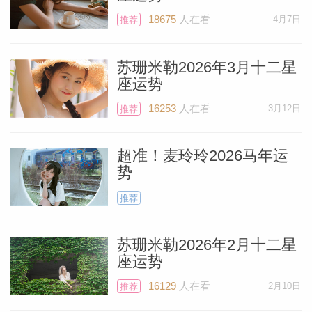
物中解放出来。
18675
人在看
4月7日
推荐
苏珊米勒2026年3月十二星
个人资
座运势
16253
人在看
3月12日
推荐
超准！麦玲玲2026马年运
势
推荐
苏珊米勒2026年2月十二星
座运势
16129
人在看
2月10日
推荐