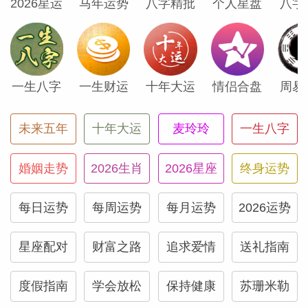
天蝎座
2026星运
马年运势
八字精批
个人星盘
八字
作为天蝎座，你喜欢知晓所有的秘密和隐藏
的细节。这是第八宫的本质，而天蝎座天生
一生八字
一生财运
十年大运
情侣合盘
周易
主宰此宫。但由于木星目前正行经你的第九
宫，你不仅想知道秘密，更关注事情的实际
未来五年
十年大运
麦玲玲
一生八字
客观真相。你甚至可能会发现，随着年龄增
长和生活阅历的积累，你对真理的认知正在
婚姻走势
2026生肖
2026星座
终身运势
发生变化。这是因为你已经成长，生活中的
种种变化推动你蜕变为如今的自己。
每日运势
每周运势
每月运势
2026运势
星座配对
财富之路
追求爱情
送礼指南
射手座
度假指南
学会放松
保持健康
苏珊米勒
得益于巨蟹座的木星，你在金钱方面很可能