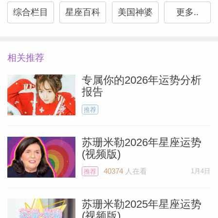
正经历着12年来最好的运势。你的守护星
综合栏目
星座百科
美国神婆
更多..
木星所行经之处，便是你关注的领域，而木
星最钟爱的星座正是巨蟹座——它恰好也主
宰着你的一个财务领域。你可能会收到一笔
相关推荐
可观的退税款（如果还没收到的话），或者
专属你的2026年运势分析
发现你的投资正在带来丰厚的分红。继续投
报告
资吧，因为木星还有几个月的时间会继续为
推荐
你带来财运。
苏珊米勒2026年星座运势
(视频版)
摩羯座
Miller）
40374
人在看
1月4日
推荐
你可能会决定是时候在某个新地方安顿下来
了，也许是在你最喜欢的城镇。你的守护星
苏珊米勒2025年星座运势
(视频版)