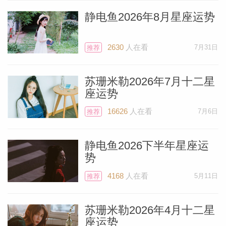
保你理解了细节，在对下一步感到安心之
静电鱼2026年8月星座运势
前，不要让任何人强迫你加快速度。
2630
人在看
7月31日
推荐
双鱼座
苏珊米勒2026年7月十二星
一场为期20年的个人革命正在你身上发
座运势
生，而你已经踏入了这场缓慢转变的一年。
16626
人在看
7月6日
推荐
这听起来或许漫长，但大多数时候你其实不
会察觉到内在发生的转变，因为这些变化发
静电鱼2026下半年星座运
势
生在深层的潜意识层面。如果你的自我曾被
条件反射般地培养出某些不健康的行为模
4168
人在看
5月11日
推荐
式，那么在冥王星穿越水瓶座期间，它将为
你处理这些问题，悄然将你从一切无益的事
苏珊米勒2026年4月十二星
座运势