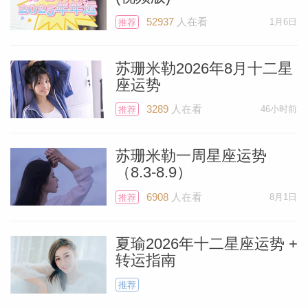
土星虽然不是最容易相处的一颗星，但在接
52937
人在看
1月6日
下来的三年里，它将为你效力，帮助你在生
推荐
活的各个方面建立稳固的基础，特别是在家
苏珊米勒2026年8月十二星
庭和亲情方面。市场上符合你预算的房源可
座运势
能不多，但如果你愿意考虑需要翻修的房
3289
人在看
46小时前
推荐
子，土星能助你应对这一挑战。
苏珊米勒一周星座运势
水瓶座
（8.3-8.9）
6908
人在看
8月1日
推荐
你可能会觉得所有事情都需要你立即处理，
但幸运的是，土星会帮助你放慢脚步。如果
夏瑜2026年十二星座运势 +
非得如此，没必要继续过那种争分夺秒的生
转运指南
活。这主要涉及你的沟通方式，但也关乎你
推荐
对生活中紧急状况的应对。请放慢脚步，确