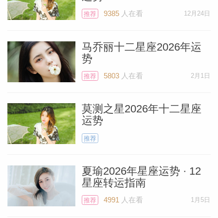
9385
人在看
12月24日
双鱼座
推荐
马乔丽十二星座2026年运
本周你的生活习惯有望向好的方向转变。周
个人资
势
一的满月照亮了你的社交圈领域，让你兴致
5803
人在看
2月1日
推荐
勃勃地想要与人交往。与朋友相聚并分享共
同兴趣，可能会给你带来灵感。周二，扩张
莫测之星2026年十二星座
的木星跃入你的健康领域，并在未来一年
运势
里，为你的日常生活带来好运，并为自我保
推荐
健和医疗事务带来祝福。周五，冲动的火星
与特立独行的天王星相遇，为家庭生活注入
夏瑜2026年星座运势 · 12
令人兴奋的能量。
星座转运指南
4991
人在看
1月5日
推荐