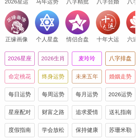
友谊的建立，并为你的创作生活带来新鲜的
2026星运
马年运势
八字精批
八字合婚
八字
灵感。周五，充满活力的火星与充满活力的
天王星在你的冒险宫合相，一条能帮你省时
省钱的消息可能会不期而至。
正缘画像
个人星盘
情侣合盘
十年大运
六道
天蝎座
2026星座
2026生肖
麦玲玲
八字排盘
本周你的声誉将大放异彩。周一照亮你沟通
命定桃花
终身运势
未来五年
婚姻走势
领域的璀璨满月，可能会加快你的步伐，并
让你敞开心扉迎接新体验。周二，吉星木星
每日运势
每周运势
每月运势
2026运势
进入你的事业宫（并将停留整整一年），为
星座配对
财富之路
追求爱情
送礼指南
你提供事业拓展与成长的绝佳机遇。周五，
热情的火星与特立独行的天王星在你的第八
度假指南
学会放松
保持健康
苏珊米勒
宫（财务宫）相会，你与伴侣共享的资源可