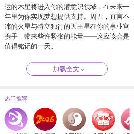
运的木星将进入你的潜意识领域，在未来一
年里为你实现梦想提供支持。周五，直言不
讳的火星与特立独行的天王星在你的事业宫
（Susan
携手，带来些许紧张的能量——这应该会是
值得铭记的一天。
天秤座
加载全文
本周可能会有一段友谊萌芽。周一，充满活
力的满月出现在你的家庭宫，为你的至亲挚
热门推荐
友以及你们共处的空间投射出有益的光芒。
周二将迎来重大的行星动态：开朗的木星将
在未来一年内进入你的社交宫，这将促进新