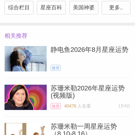
能会出现有趣且可能出人意料的转折。
综合栏目
星座百科
美国神婆
更多..
射手座
相关推荐
这一周的经历你恐怕很难很快忘记。周一的
静电鱼2026年8月星座运势
满月照亮了你的第二宫（财帛宫），散发出
积极的能量，指引你如何明智地赚钱和花
推荐
钱。周二，慷慨的木星进入你的旅行宫，拓
展你的视野，并带来新的学习机会。例如，
苏珊米勒2026年星座运势
(视频版)
一次海外之旅可能会为你开启一条令人兴奋
Miller）
的道路。周五，热情的火星与古怪的天王星
40476
人在看
1月4日
推荐
在你的伴侣宫合相，因此爱情方面可能会出
现意想不到的情况。现有的关系可能会让你
苏珊米勒一周星座运势
（8.10-8.16）