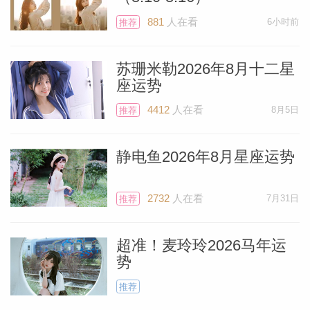
感到欣喜，如果你是单身，可能会遇到让你
心动不已的人。
881
人在看
6小时前
推荐
苏珊米勒2026年8月十二星
摩羯座
座运势
4412
人在看
8月5日
推荐
本周你可能会成为众人瞩目的焦点。周一摩
羯座满月要求你将自身需求放在首位，此时
静电鱼2026年8月星座运势
你将掌握主动权。如果你最近一直很忙碌，
不妨花些时间反思自己的感受。周二，开朗
2732
人在看
7月31日
推荐
的木星进入你的第八宫（财帛宫），未来一
年里它将拓展你的资源，并为你与他人共同
超准！麦玲玲2026马年运
开展的商业活动带来好运。周五，充满活力
势
的火星与富有创新精神的天王星在你的家庭
推荐
宫相遇——现在或许是重新规划居住空间的