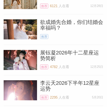
6121
人在看
12月28日
推荐
欲成婚先合婚，你们结婚会
幸福吗？
推荐
展钰凝2026年十二星座运
势简析
4782
人在看
12月25日
推荐
料简介
李云天2026下半年12星座
运势
2295
人在看
5月20日
推荐