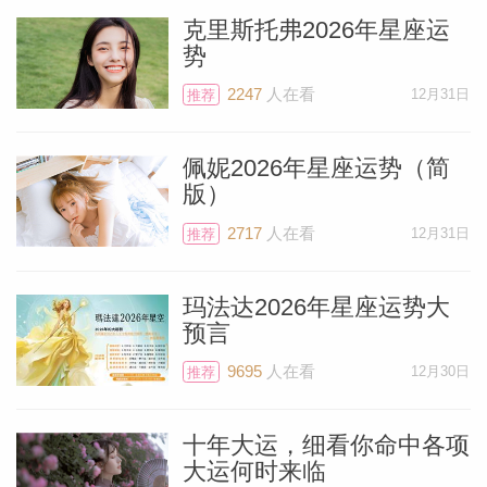
克里斯托弗2026年星座运
势
2247
人在看
12月31日
推荐
佩妮2026年星座运势（简
版）
2717
人在看
12月31日
推荐
玛法达2026年星座运势大
预言
9695
人在看
12月30日
推荐
十年大运，细看你命中各项
大运何时来临