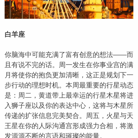
勒中文
白羊座
苏珊米
你脑海中可能充满了富有创意的想法——而
且有说不完的话。周一发生在你事业宫的满
月将使你的抱负更加清晰，这正是规划下一
步行动的理想时机。本周最重要的行星动态
是：周二，黄道带上最幸运的行星木星将进
入狮子座以及你的表达中心，这将与木星所
传递的扩张信息完美契合。周五，火星与天
网_苏珊
王星在你的人际沟通宫形成强力合相，将激
发源源不断的言语和璀璨的能量。