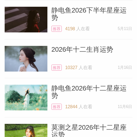
好时机。
静电鱼2026下半年星座运
势
水瓶座
4198
人在看
5月11日
推荐
人际关系现在很可能成为你的首要关注点。
2026年十二生肖运势
周一，随着满月出现在你的潜意识领域，你
可能会准备着手一个艺术项目——独处的时
10327
人在看
1月16日
推荐
间能让你恢复元气。本周最棒的消息是，周
二充满喜悦的木星将进入你的伴侣宫，并在
静电鱼2026年十二星座运
势
未来一年对你的爱情生活产生美妙的影响。
周五，充满激情的火星将与难以预测的天王
12844
人在看
11月6日
推荐
星在你星盘的表达宫形成合相，某个创意可
能会像烟花般绚烂绽放。
莫测之星2026年十二星座
运势