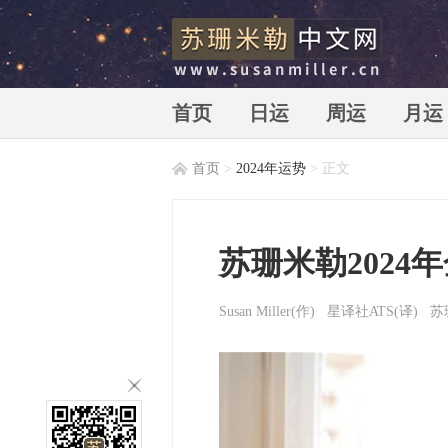
首页
日运
周运
月运
首页
>
2024年运势
> 正文
苏珊米勒中文网_苏珊米勒_susan
苏珊米勒2024
Susan Miller
(作) 星译社ATS(译)
苏