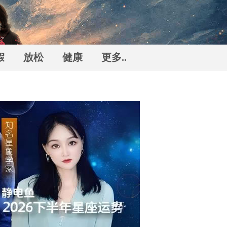
假
放松
健康
更多..
勒
n