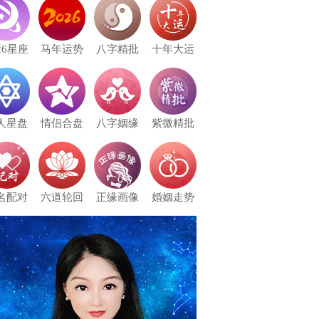
26星座
马年运势
八字精批
十年大运
人星盘
情侣合盘
八字姻缘
紫微精批
名配对
六道轮回
正缘画像
婚姻走势