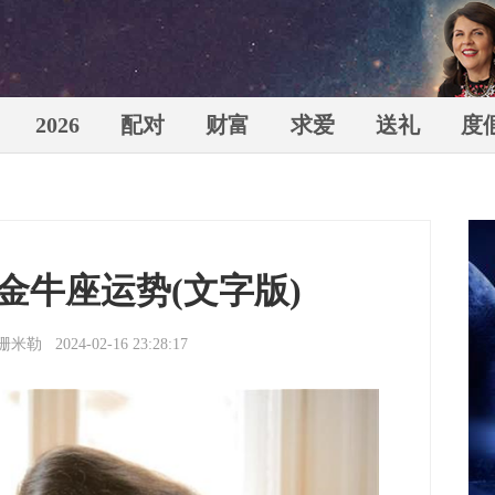
2026
配对
财富
求爱
送礼
度
苏珊米
年金牛座运势(文字版)
珊米勒
2024-02-16 23:28:17
（Susa