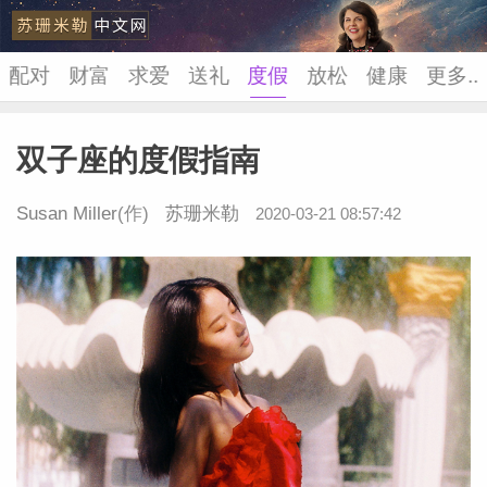
配对
财富
求爱
送礼
度假
放松
健康
更多..
双子座的度假指南
苏珊米
Susan Miller
(作)
苏珊米勒
2020-03-21 08:57:42