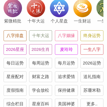
天蝎座的度假指南
射手座的度假指南
紫微精批
十年大运
个人星盘
一生财运
一生
摩羯座的度假指南
八字排盘
十年大运
八字姻缘
终身运势
水瓶座的度假指南
2026星座
2026生肖
麦玲玲
一生八字
双鱼座的度假指南
每日运势
每周运势
每月运势
2026运势
星座配对
财富之路
追求爱情
送礼指南
度假指南
学会放松
保持健康
苏珊米勒
综合栏目
星座百科
美国神婆
更多..