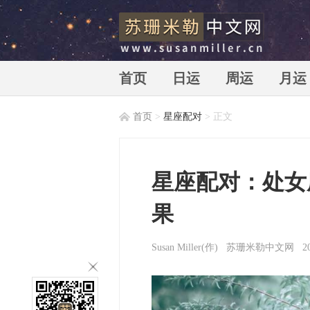
首页
日运
周运
月运
首页
>
星座配对
> 正文
苏珊米勒中文网_苏珊米勒_susan
星座配对：处女
果
Susan Miller
(作)
苏珊米勒中文网
2