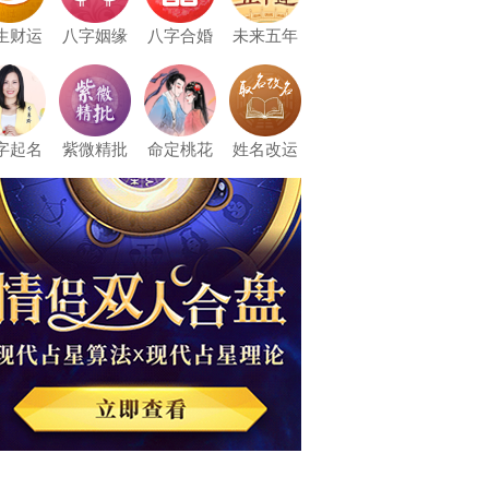
生财运
八字姻缘
八字合婚
未来五年
字起名
紫微精批
命定桃花
姓名改运