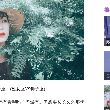
推
Mille
苏
苏
资料简
座。(
处女座VS
狮子座
)
还有希望吗？当然有。但想要长长久久那就