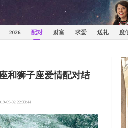
2026
配对
财富
求爱
送礼
度
苏珊米
座和狮子座爱情配对结
（Susa
019-09-02 22:33:44