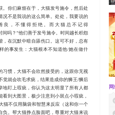
静
获。你们麻烦在于，大猫发号施令，然后处
情况不是我说的这么简单。处处，我要说的
善良，不懂得拒绝。而大猫总不记得
有时间吗？”他们善于发号施令。时间越长积怨
谐，在沉默中暗自舔伤口。这可不好，总有
样的事发生：大猫根本不知道他/她在做什
的习惯，大猫不会欣然接受的，这跟你无视
不觉就会吹毛求疵，结果造成你的狮王/狮后
网
举地盯上瑕疵，你认为这太明显了所有人都
能看到大图景，极少注意到小斑点小瑕疵，
。大猫不仅用脑袋和智慧来反应（这和你一个
自负。帮大猫挣点脸面吧，尊重对大猫来说