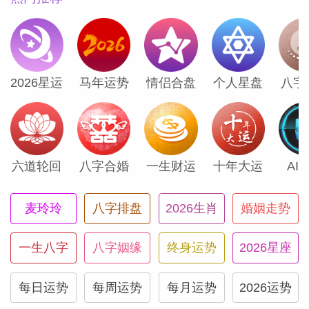
（Susan
2026星运
马年运势
情侣合盘
个人星盘
八字
六道轮回
八字合婚
一生财运
十年大运
AI
麦玲玲
八字排盘
2026生肖
婚姻走势
一生八字
八字姻缘
终身运势
2026星座
每日运势
每周运势
每月运势
2026运势