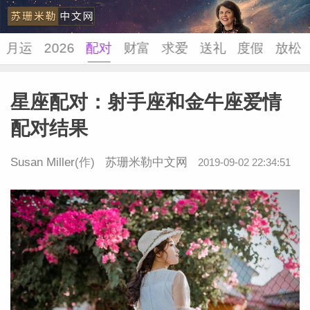
月运
2026
配对
财富
求爱
送礼
度假
放松
星座配对：射手座和金牛座爱情
苏珊米
配对结果
Susan Miller
(作)
苏珊米勒中文网
2019-09-02 22:34:51