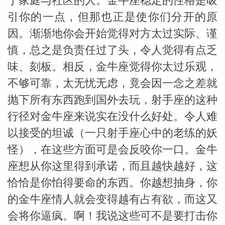
于家庭与社区的人。金牛座稳定的性格是吸
引你的一点，但那也正是使你们分开的原
因。渐渐地你会开始觉得对方太过实际、谨
慎，总之是负责任过了头，令人觉得有点乏
味、刻板。相反，金牛座觉得你太过乐观，
不够可靠，太无忧无虑，竟会因一念之差就
抛下所有东西跑到国外去玩，射手座的这种
行径对金牛座来说实在没什么好处。令人难
以接受的坦诚（一只射手座心中的老练的妖
米勒
怪），在这些方面可是会反咬你一口。金牛
座想从你这里得到承诺，而且越快越好，这
恰恰是你怕得要命的东西。你越想抽身，你
的金牛座情人就会变得越有占有欲，而这又
会将你逼疯。啊！我说这些可不是要打击你