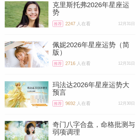
克里斯托弗2026年星座运
势
2247
人在看
12月31日
推荐
佩妮2026年星座运势（简
版）
2716
人在看
12月31日
推荐
玛法达2026年星座运势大
预言
9692
人在看
12月30日
料简介
推荐
奇门八字合盘，命格批测与
弱项调理