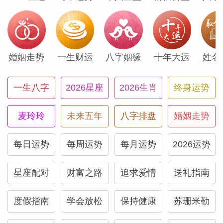
（Susan
婚姻走势
一生财运
八字姻缘
十年大运
姓名
一生八字
2026星座
2026生肖
终身运势
麦玲玲
未来五年
八字排盘
婚姻走势
每日运势
每周运势
每月运势
2026运势
星座配对
财富之路
追求爱情
送礼指南
度假指南
学会放松
保持健康
苏珊米勒