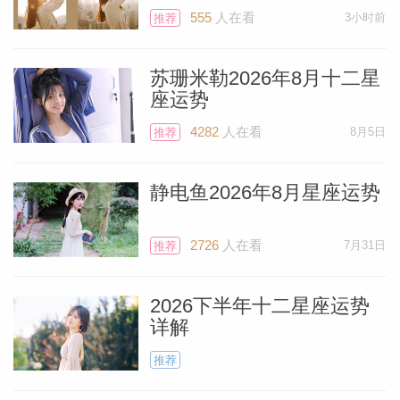
555
人在看
3小时前
推荐
苏珊米勒2026年8月十二星
座运势
4282
人在看
8月5日
推荐
静电鱼2026年8月星座运势
2726
人在看
7月31日
推荐
Miller）
2026下半年十二星座运势
详解
推荐