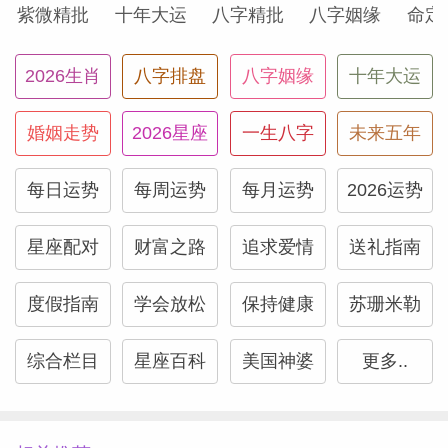
紫微精批
十年大运
八字精批
八字姻缘
命定
2026生肖
八字排盘
八字姻缘
十年大运
（Susan
婚姻走势
2026星座
一生八字
未来五年
每日运势
每周运势
每月运势
2026运势
星座配对
财富之路
追求爱情
送礼指南
度假指南
学会放松
保持健康
苏珊米勒
综合栏目
星座百科
美国神婆
更多..