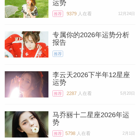
运势
9379
人在看
12月24日
推荐
专属你的2026年运势分析
报告
推荐
李云天2026下半年12星座
运势
2287
人在看
5月20日
推荐
马乔丽十二星座2026年运
势
5798
人在看
2月1日
推荐