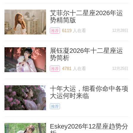
艾菲尔十二星座2026年运
势精简版
6119
人在看
12月28日
推荐
展钰凝2026年十二星座运
势简析
4781
人在看
12月25日
推荐
十年大运，细看你命中各项
大运何时来临
料简介
推荐
Eskey2026年12星座趋势分