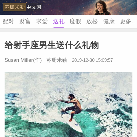
配对
财富
求爱
送礼
度假
放松
健康
更多..
给射手座男生送什么礼物
苏珊米
Susan Miller
(作)
苏珊米勒
2019-12-30 15:09:57