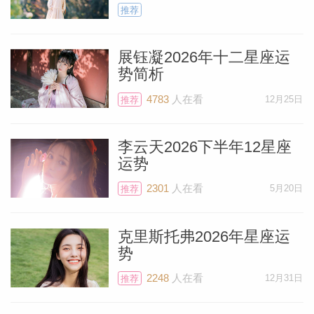
推荐
展钰凝2026年十二星座运
势简析
个人资
4783
人在看
12月25日
推荐
李云天2026下半年12星座
运势
2301
人在看
5月20日
推荐
克里斯托弗2026年星座运
势
2248
人在看
12月31日
推荐