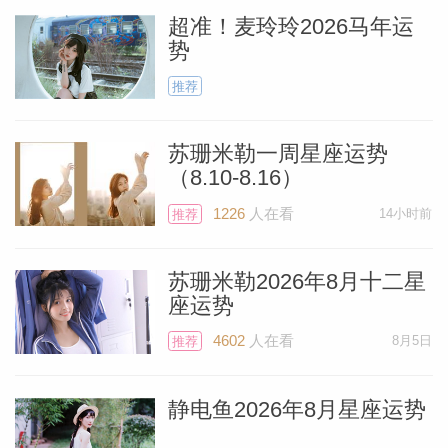
超准！麦玲玲2026马年运
势
推荐
（Susan
苏珊米勒一周星座运势
（8.10-8.16）
1226
人在看
14小时前
推荐
苏珊米勒2026年8月十二星
座运势
4602
人在看
8月5日
推荐
静电鱼2026年8月星座运势