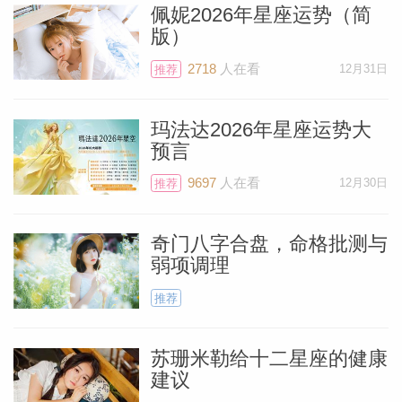
佩妮2026年星座运势（简
版）
2718
人在看
12月31日
推荐
玛法达2026年星座运势大
预言
9697
人在看
12月30日
推荐
奇门八字合盘，命格批测与
弱项调理
推荐
苏珊米勒给十二星座的健康
建议