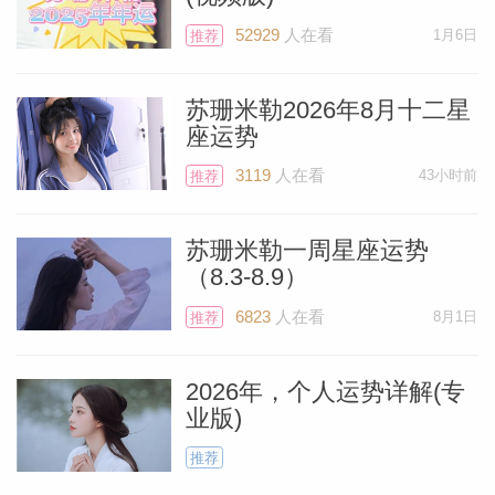
为双方之间的化学反应可能会因为金逆的影
52929
人在看
1月6日
推荐
响而消失。可以等到2月份，让朋友帮你介
绍。
苏珊米勒2026年8月十二星
座运势
上个月的运势里，我用了很多篇幅来说金星
3119
人在看
43小时前
推荐
逆行，但这个月我只会（简单）总结一下你
还有哪些需要避免去做的事情。金逆期间也
苏珊米勒一周星座运势
不适合打肉毒杆菌、做（医美）填充、牙齿
（8.3-8.9）
贴片，也不适合大改发型，比如把长发剪成
6823
人在看
8月1日
推荐
短发、改变发色（从黑色染成淡金）。对于
水瓶座的男生来说，（一直蓄胡的人）不要
2026年，个人运势详解(专
突然剃掉胡须，否则你的孩子可能都认不出
业版)
你，看到你就大哭。（我只是开个玩笑，孩
推荐
子们总有自己的方式来认出自己的父亲。但