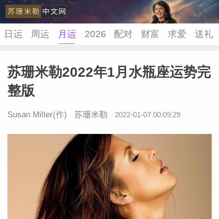
日运
周运
月运
2026
配对
财富
求爱
送礼
苏珊米勒2022年1月水瓶座运势完
苏珊米
整版
Susan Miller
(作)
苏珊米勒
2022-01-07 00:09:29