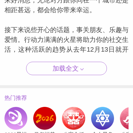
来好消息，无论对方跟你同在一个城市还是
相距甚远，都会给你带来幸运。
接下来说些开心的话题，事关朋友、乐趣与
（Susan
爱情。行动力满满的火星将助力你的社交生
活，这种活跃的趋势从去年12月13日就开
始了，并将持续到今年1月24日。自上个月
加载全文
下旬开始，你就一直处于“假期状态”，这种
情形还会持续到本月。
热门推荐
1月24日之后，火星会进入摩羯座，那是你
星盘中非常安静又独立的部分。届时，“单
打独斗”、坚持己见会是不错的选择。你的
创造力会非常强。如果你正在写书且需要做