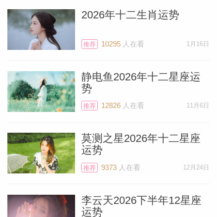
的一个月对你来说非常不错。
2026年十二生肖运势
有一个非常棒的消息，自去年8月19日开
10295
人在看
1月16日
推荐
始，你的主星天王星就进入逆行状态，这种
情况会在1月18日结束。这个星象对你的发
静电鱼2026年十二星座运
势
展大有裨益，而且也会让你更加喜欢2月1
12826
人在看
11月6日
日的那个水瓶座新月。这是宇宙给你的礼
推荐
物，你可以随心所欲的使用它。你可能正在
莫测之星2026年十二星座
做一个长远的决定，并打算在水瓶座新月发
运势
生之后官宣。天王星恢复顺行会进一步增强
9373
人在看
12月24日
推荐
这个新月的能量和影响。你也正在逐步进入
非常重要的一段时间，为期两个月。所以，
李云天2026下半年12星座
1月可以放轻松些，因为2月的你需要用到
运势