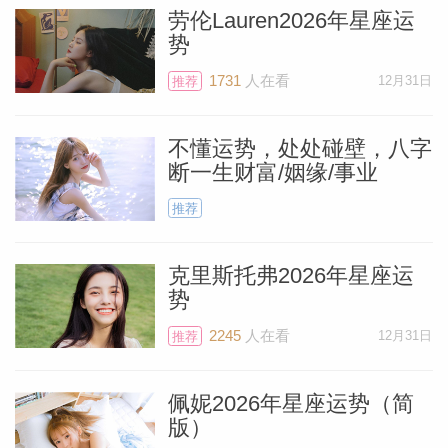
趣的原因邀你出门。整个11月以及12月上
劳伦Lauren2026年星座运
势
半月，你都把注意力放置在手边的工作与项
目上。那时的你并没有时间社交，但现在一
1731
人在看
12月31日
推荐
切都变了，朋友们也很想念你，所以赶紧约
饭聊天吧！
不懂运势，处处碰壁，八字
断一生财富/姻缘/事业
在1月17日的满月影响下，你会结束某个重
推荐
要项目。冥王星对冲月亮，所以你会很有压
克里斯托弗2026年星座运
力，因为需要向客户呈现最完美、最精确的
势
结果。木星正停留在水瓶座的第二宫（财帛
2245
人在看
12月31日
推荐
宫），所以你可能会得到很好的待遇，这是
件开心事。等到1月19日，太阳来到水瓶座
佩妮2026年星座运势（简
之后，你会感受到更多能量，变得更加乐
版）
观，压力也会随之减轻。2月1日的新月会