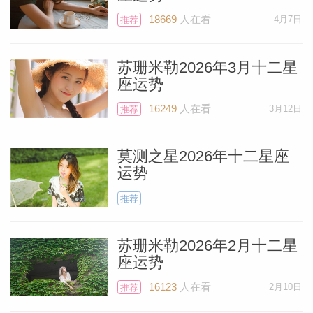
就会损失新房子的押金或者丢掉工作上的项
18669
人在看
4月7日
推荐
目，那就签吧。但也要明白，这段合作不会
持续很久，也许这对你来说可以接受。关于
苏珊米勒2026年3月十二星
文件签署，我唯一要坚持的情况就是房屋买
个人资
座运势
卖合同。这件事情太重要了，而且涉及的金
16249
人在看
3月12日
推荐
额也很巨大。如果一定更要签的话，那就
签，但我很担心之后会有很多需要花钱维修
莫测之星2026年十二星座
的地方，都是你之前未注意到的。或者，你
运势
的新邻居很聒噪、爱八卦，也有可能是其他
推荐
问题，让你（后悔）购置，所以尽量拖延一
下签署时间吧。
苏珊米勒2026年2月十二星
座运势
如你所见，这个月整体节奏非常缓慢。但
16123
人在看
2月10日
推荐
是，经历过“疯狂”十二月之后，有这样安宁