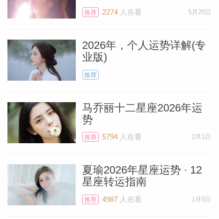
很多精力。
2274
人在看
5月20日
推荐
由于木星已经在去年12月29日进入双鱼
2026年，个人运势详解(专
座，你在去年付出的努力、撒下的种子都会
业版)
开始开花结果。你正在逐步进入近十年来，
推荐
甚至是一生中收获最丰厚的时光。作为一个
水瓶座，你并非物质主义者，但是拥有更多
马乔丽十二星座2026年运
金钱，可以让你有更多好的选择，这点非常
势
重要。我打赌，等到今年年末的时候，（回
5794
人在看
2月1日
推荐
首这一年）你肯定会很开心。
料简介
夏瑜2026年星座运势 · 12
总结：
星座转运指南
4987
人在看
1月5日
推荐
虽然我们在一派平缓而又温和的氛围中迎来