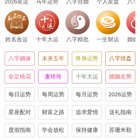
2026星运
马年运势
八字合婚
个人星盘
八字
些相关调研的话，火星连同月初的摩羯座新
月，让你产出爆棚。
接下去的几周要好好休息一下，因为等到3
姓名改运
十年大运
八字精批
一生财运
婚姻
月6日，火星就会来到水瓶座。这是它近两
年来首次来到你的星座，（在它的影响下）
八字姻缘
未来五年
终身运势
八字排盘
你会光速前进。3月6日至4月14日这段时间
命定桃花
麦玲玲
十年大运
婚姻走势
对你极其重要，因为那时的你勇敢又坚定，
已经做好准备宣布重大计划，非常完美的时
每日运势
每周运势
每月运势
2026运势
机。
星座配对
财富之路
追求爱情
送礼指南
与此同时，1月24日至3月6日期间，火星会
停留在摩羯座，你会比往常更多接触到医务
度假指南
学会放松
保持健康
苏珊米勒
人员。可能是出于自身需求，如我之前所说