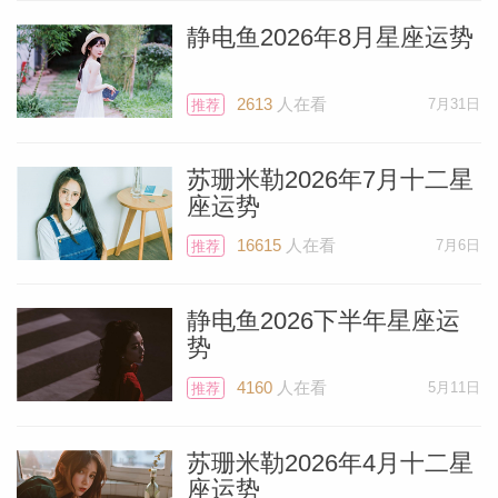
是你肯定会后悔，并纳闷为什么要冲动剃掉
静电鱼2026年8月星座运势
它。）
2613
人在看
7月31日
推荐
1月14日至2月3日期间，“聪明的小淘气”水
星也将在水瓶座逆行。水逆的时候，电子产
苏珊米勒2026年7月十二星
座运势
品容易出现故障，可能需要你跑去维修店里
16615
人在看
7月6日
维修。水逆期间也不适合购置任何电子产
推荐
品，包括电脑、手机、电视、洗碗机之类
静电鱼2026下半年星座运
的，也包括汽车，因为它也是由很多电子元
势
件组成的。
4160
人在看
5月11日
推荐
1月份也不适合签署合同，所以最好在2月3
苏珊米勒2026年4月十二星
日之后再签署。如果你担心如果不签署合同
座运势