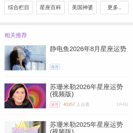
综合栏目
星座百科
美国神婆
更多..
的，也许你想在这段时间把之前推迟的外科
手术做完。由于摩羯座掌管着牙齿和骨头，
可能是牙科手术。或者，你可能会为了计议
相关推荐
某个问题而向专业的心理诊疗师进行咨询。
还有一种可能就是，你需要陪父亲或母亲去
静电鱼2026年8月星座运势
看医生，他们会非常开心有你的陪伴。还有
种可能是，你正在怀孕，需要经常去看妇产
推荐
科，而你也对每次的产检非常期待。
苏珊米勒2026年星座运势
(视频版)
自去年12月19日开始，金星就进入了逆行
Miller）
40357
人在看
1月4日
推荐
状态，直到1月29 才恢复顺行。金星逆行的
时候，不太可能会遇到命中注定的对象，
苏珊米勒2025年星座运势
（所以）不要非常迅速地开始一段关系。因
(视频版)