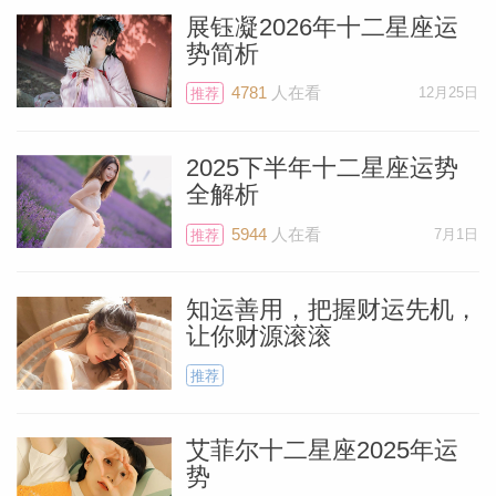
产或与父母有关的计划。情况也不止如此，
展钰凝2026年十二星座运
势简析
这只是我举的部分例子罢了。
4781
人在看
12月25日
推荐
金逆期间并不适合开始新恋情，所以你可以
呆在家中，读些好书。2、3月才是今年最
2025下半年十二星座运势
全解析
适合恋爱的时候。金星也掌管美容，所以如
5944
人在看
7月1日
果你想注射肉毒杆菌或做填充，可能效果并
推荐
不好。当然啦，这也不是做脸部拉皮或给牙
知运善用，把握财运先机，
齿贴片的好时机。也不要大改发型，日常修
让你财源滚滚
剪没有关系。
推荐
1月2日的摩羯座新月发生之后的几周里特
艾菲尔十二星座2025年运
别适合独处，思考一下新年计划与目标。此
势