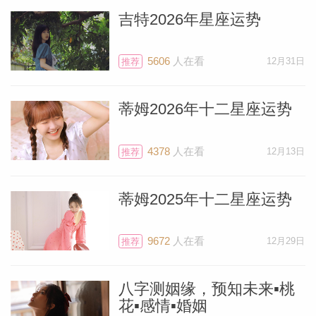
新的一年，但是千万别搞错，2022年可跟
吉特2026年星座运势
2020、2021年天差地别。你马上就要进入
一段“大丰收”的时期，过去一年甚至更长时
5606
人在看
12月31日
推荐
间的付出都会得到回报。这都多亏了木星来
到双鱼座，点亮了你的第二宫，即掌管劳动
蒂姆2026年十二星座运势
收益的宫位。简单来说，你马上就要进
4378
人在看
12月13日
入“发财年”了。等到2022年年底，你肯定会
推荐
有此感叹。
蒂姆2025年十二星座运势
虽然1月的节奏相对平缓，但不要误以为这
9672
人在看
12月29日
推荐
是静谧的一年，因为本月跟接下去的几个
月“风格迥异”，（现在之所以出现这种情况
八字测姻缘，预知未来▪桃
是因为）金星一直逆行到1月29日才结束。
花▪感情▪婚姻