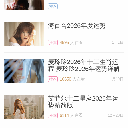
推荐
芸芸众生都有需要休息的时候，金星也不例
外，每隔18个月，它就会进入为期6周的逆
海百合2026年度运势
行期。金星掌管着你的住所、其他形式的个
人资产，以及你的家庭，包括父母亲。如果
4595
人在看
1月1日
推荐
你正在购置房屋，但卖方并未接受你的出
价，或者对方正在准备将房子过户给你，却
麦玲玲2026年十二生肖运
打来电话说墙面需要维修，否则无法继续买
程 麦玲玲2026年运势详解
卖流程，你可以把这些情况都归咎在金逆身
16656
人在看
11月19日
推荐
上。最好是静待事态发展，在下个月之前不
要轻举妄动。
艾菲尔十二星座2026年运
势精简版
水星将于1月14日至2月3日期间逆行，这段
6114
人在看
12月28日
推荐
时间你更要避免做出重要承诺，包括买卖房