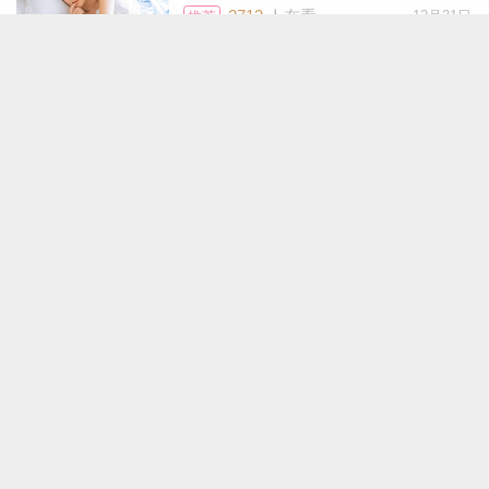
2713
人在看
12月31日
推荐
让你有机会在个人生活或工作上承担新的责
任与义务。这太激动人心了，因为你正处于
玛法达2026年星座运势大
上升期，已经做好了准备，也会很享受迎接
预言
新的挑战与奖赏。
9676
人在看
12月30日
推荐
苏珊米勒2022年1月金牛座运势完整版
Lunita占星之旅2026年12星
座运势（宏观分析）
苏珊米勒2022年1月双子座运势完整版
2777
人在看
11月24日
推荐
苏珊米勒2022年1月巨蟹座运势完整版
苏珊米勒2022年1月狮子座运势完整版
2025年十二星座趋吉避凶
运势指南
苏珊米勒2022年1月处女座运势完整版
8833
人在看
10月9日
推荐
苏珊米勒2022年1月天秤座运势完整版