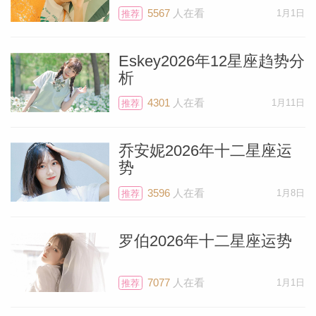
时，月亮、太阳、金星与冥王星集聚在摩羯
5567
人在看
1月1日
推荐
座，即水瓶座的第十二宫，非常适合向专业
人士咨询你一直在努力克服的问题，因为这
Eskey2026年12星座趋势分
个宫位掌管着人的潜意识。现在就开始行动
析
吧，未来几个月内就会有突破。如果你对一
4301
人在看
1月11日
推荐
些药品（du）有依赖性，也可以趁机戒
掉，让自己彻底摆脱束缚。如果需要做外科
乔安妮2026年十二星座运
手术，尽快做好预约。因为等到3月6日，
势
火星来到水瓶座之后，你就要忙得脚不沾地
3596
人在看
1月8日
推荐
了。月初的摩羯座新月让你有机会以健康的
体魄与强大的精神状态迎接新一年的到来。
罗伯2026年十二星座运势
你的社交生活依然活跃，因为火星还在水瓶
7077
人在看
1月1日
推荐
座的第十一宫，意味着朋友们会出于各种有