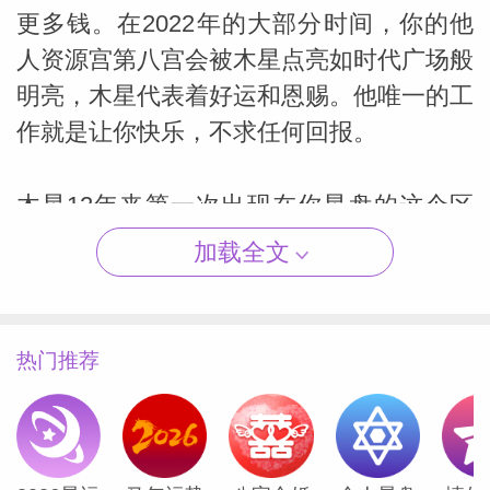
更多钱。在2022年的大部分时间，你的他
人资源宫第八宫会被木星点亮如时代广场般
明亮，木星代表着好运和恩赐。他唯一的工
（Susan
作就是让你快乐，不求任何回报。
木星12年来第一次出现在你星盘的这个区
域，所以从现在到5月10日这期间可能是你
加载全文
十年来最赚钱的时间。你会发现三月初最好
——当消息传来时，它会让你惊喜到喘不过
气。金钱似乎会来自佣金、版税或许可费，
热门推荐
并将取决于你的技能、才能、经验和表现。
木星还将使得你在银行家、经纪人和其他金