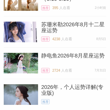
里养一只小猫或小狗，你现在就可以开始考
虑这个想法了，但到了二月份再采取行动。
395
人在看
2小时前
推荐
专家们说，在家里添一点毛茸茸的动物对整
苏珊米勒2026年8月十二星
体健康有好处。为什么我说要等到二月份再
座运势
行动呢？
4238
人在看
8月5日
推荐
原因在这里：金星还处于逆行状态，从12
静电鱼2026年8月星座运势
月19日开始一直持续到1月29日，金星的小
伙伴水星也想加入行列。他也会从1月14日
2724
人在看
7月31日
推荐
逆行到2月3日。
2026年，个人运势详解(专
当行星在逆行的时候，你的思维不在线，做
业版)
的决策也不会如预期所想。这对每个人都是
推荐
同样的。这就是我想让你把重要决策放到2