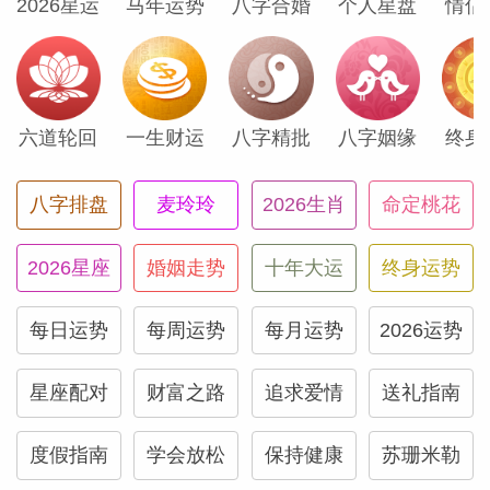
融人士中广受欢迎，因为你的投资（你自己
2026星运
马年运势
八字合婚
个人星盘
情侣
的业务、初创项目、大学教育、房子或其他
风险投资）开始有回报。如果你在寻找风险
投资，投资方会全神贯注。如果过去信贷方
六道轮回
一生财运
八字精批
八字姻缘
终身
面不是很顺利，现在也会为你敞开大门，并
铺上红地毯。想想看，生活可以是这样。享
八字排盘
麦玲玲
2026生肖
命定桃花
受这段时光吧，亲爱的狮子座，记住， 5月
中旬之前都可以拿到想要的钱。
2026星座
婚姻走势
十年大运
终身运势
让我们回到1月2日的新月，谈一谈它能给
每日运势
每周运势
每月运势
2026运势
你带来的第二个好处。我已经谈到了工作项
星座配对
财富之路
追求爱情
送礼指南
目的情况有多棒了，现在我将提到这次新月
为你带来的另一个机会——找到改善健康的
度假指南
学会放松
保持健康
苏珊米勒
方法。1月2日的新月会激励你彻底改掉某