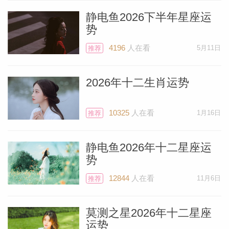
月3号之后的原因。
静电鱼2026下半年星座运
势
水星会在水瓶座逆行，这个星座掌管着所有
4196
人在看
5月11日
推荐
的电子和数码设备。确保你的文件有存档，
并下载了最新的防毒软件。我倾向于这个月
2026年十二生肖运势
不要购买任何电子产品，在2月3号后面几
天之后就安全了。
10325
人在看
1月16日
推荐
金星掌管爱，感情，奢侈品和愉悦——这个
静电鱼2026年十二星座运
势
星星也掌管着利润，尤其是与女性相关的产
品和服务的盈利。所以一月份不适合发行任
12844
人在看
11月6日
推荐
何与女性相关的新产品，或为其做广告、发
布会、社交媒体上的营销等。金星逆行时，
莫测之星2026年十二星座
运势
不要注射肉毒杆菌或填充物，也不要对容貌