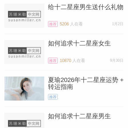
排年度体检。在医生办公室呆两个小时就能
给十二星座男生送什么礼物
延长你的寿命。当你对保持健康充满热情
时，也去看看牙医。许多人在安排医疗检查
5206
人在看
1月2日
推荐
时都不愿意好好照顾自己，但现在是时候把
它们逐一完成了。
如何追求十二星座女生
1月17日的满月会发现你需要隐私和休息。
10870
人在看
9月30日
推荐
你一直在办公室和家里努力工作，如果能放
松一下，可以计划在1月15-16日度过一个
夏瑜2026年十二星座运势 +
转运指南
悠闲、懒散的周末，这是非常理想的安排。
（也就是1月17日星期一的满月前那个周
推荐
末。）你需要保持免疫力，花点时间休息和
喘口气是一种办法。
如何追求十二星座男生