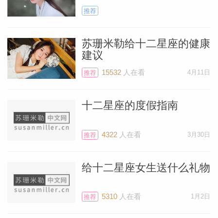
草案，到2月初再最终敲定。一旦下个月预
推荐
算获得批准，你将看到与他人的所有互动都
苏珊米勒给十二星座的健康
会加快步伐。
建议
15532
人在看
4月11日
推荐
这并不意味着一月会很无聊。代表意外和惊
喜的天王星，将与1月2日的新月形成良好
十二星座的度假指南
相位，帮助你找到解决长期困扰的好办法。
或你突然得到晋升，一次你原本希望得到但
4322
人在看
3月30日
推荐
已经放弃想法的晋升。你可能要到二月份才
能开始新工作，但没关系。下个月才是好时
给十二星座女生送什么礼物
机。
5310
人在看
1月2日
推荐
1月2日的新月也会给你动力去联系医生安