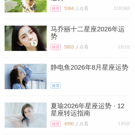
做大的改变，比如从长头发变为很短的头发
9384
人在看
12月24日
推荐
或染一个截然不同的发色。男人们，不要开
马乔丽十二星座2026年运
始蓄胡子或突然刮掉胡子——下个月开始可
个人资
势
以想做什么就做什么，因为金星将在1月29
5803
人在看
2月1日
推荐
日恢复顺行。
静电鱼2026年8月星座运势
如果你是单身，希望找到真诚长久的爱，请
避开金星逆行的阶段，因为这期间她对感情
推荐
维系的能力会下降。如果一月份你遇到了某
个人，关系中的爱意会冷静下来。待在家好
夏瑜2026年星座运势 · 12
好读本书吧，狮子们。
星座转运指南
4990
人在看
1月5日
推荐
这两个逆行会让一月份的节奏变慢，但是如