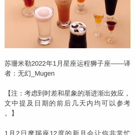
勒中文
苏珊米
苏珊米勒2022年1月星座运程狮子座——译
者：无幻_Mugen
【注：考虑到时差和星象的渐进渐出效应，
文中提及日期的前后几天内均可以参考
。】
网_苏珊
1月2日摩羯座12度的新月会让你非常忙