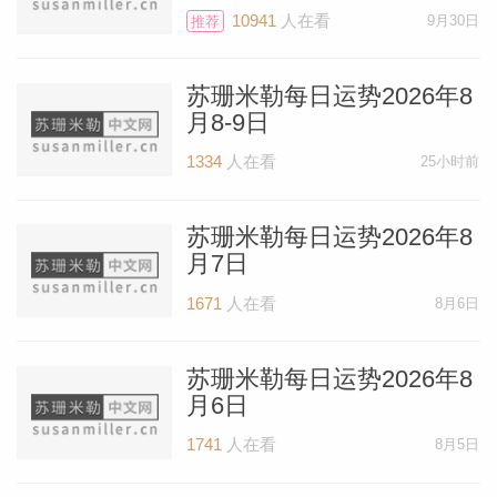
火星将在你的真爱宫第五宫运行一个月，如
10941
人在看
9月30日
推荐
果你正在恋爱，一定要保持浪漫的感觉。如
苏珊米勒每日运势2026年8
果你是单身，金星逆行会是个问题，但这个
月8-9日
阶段很快就会结束。现在不要浪费时间，等
1334
人在看
25小时前
到二月份再说。一旦火星在1月24日进入摩
羯座，工作会比现在更加繁忙。情侣们将有
苏珊米勒每日运势2026年8
充足的时间保持节日的欢乐气氛，并庆祝甜
月7日
蜜爱情。
1671
人在看
8月6日
2月1日的新月会给你的浪漫生活带来一些
苏珊米勒每日运势2026年8
重大进展。如果你正在认真地约会，可能会
月6日
准备在下个月的情人节订婚。你认为已经准
1741
人在看
8月5日
备好给出爱的承诺了吗？看起来是这样，你