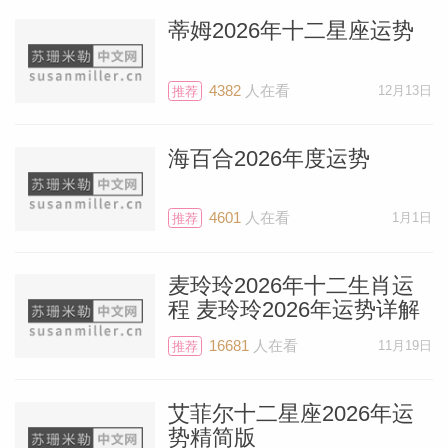
果你正处于忙碌的假日季节可能会比较高兴
蒂姆2026年十二星座运势
听到这消息（看起来是这样！）。二月份会
极其令人愉快的。
4382
人在看
12月13日
推荐
如果你已经有约会对象或者已婚，金星的逆
海百合2026年度运势
行对你没有伤害。你这段关系开始的很早的
话，第一次约会的时候金星应该不在逆行。
4601
人在看
1月1日
推荐
（每过18个月金星大概会逆行六周）
麦玲玲2026年十二生肖运
程 麦玲玲2026年运势详解
如果你有伴，那么恭喜你运气不错，因为金
星的爱人火星整个月都位于射手座，对你而
16681
人在看
11月19日
推荐
言这是个非常好的位置。火星会点亮你的社
交生活，带来温暖而有质量的双人时光（以
艾菲尔十二星座2026年运
势精简版
及热辣性感的时刻）。火星直到1月24日都