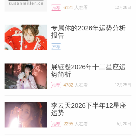
会位于射手座也就是你的真爱宫，尽可能利
6121
人在看
12月28日
推荐
用这段时间吧！下个月的情人节对所有状态
专属你的2026年运势分析
的狮子来说都是非常值得关注的——无论单
报告
身与否，你都可以尽请期待。
推荐
概 述
展钰凝2026年十二星座运
势简析
你似乎充满活力的开启了新的一年。你可能
4782
人在看
12月25日
推荐
有很多事情要做，并渴望开始行动——1月
2日的新月将见证未来几天和几周有多忙
料简介
李云天2026下半年12星座
碌。待办事项清单上的项目可能与个人职责
运势
有关，比如为孩子找一个可靠、有爱心的保
2295
人在看
5月20日
推荐
姆，找一个水管工来检查厨房水槽，或者找