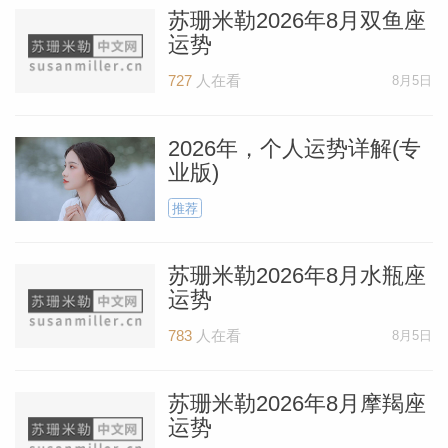
的伴侣似乎也准备好了。情侣们应该为2月
苏珊米勒2026年8月双鱼座
份的一系列炫目的活动做好准备。单身狮子
运势
座也可以充分期待——这个月更容易遇到心
727
人在看
8月5日
爱之人哦。
2026年，个人运势详解(专
业版)
苏珊米勒2022年1月金牛座运势完整版
推荐
苏珊米勒2022年1月双子座运势完整版
苏珊米勒2022年1月巨蟹座运势完整版
苏珊米勒2026年8月水瓶座
运势
苏珊米勒2022年1月狮子座运势完整版
783
人在看
8月5日
苏珊米勒2022年1月处女座运势完整版
苏珊米勒2022年1月天秤座运势完整版
苏珊米勒2026年8月摩羯座
运势
苏珊米勒2022年1月天蝎座运势完整版