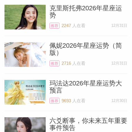
一个景观设计师来改善房子周围的环境。当
克里斯托弗2026年星座运
然，你也可能在工作中检查项目事项进度，
势
但随着金星逆行，你可能会发现进度比预期
2247
人在看
12月31日
推荐
要慢。不过先别着急，因为金星自12月19
日一直逆行到1月29日，所以你所感到的停
佩妮2026年星座运势（简
滞是暂时的。2月将是比1月更适合做决定
版）
和创造变化。
2716
人在看
12月31日
推荐
除了金星，她的小兄弟水星也将逆行，从1
玛法达2026年星座运势大
预言
月14日到2月3日，这是1月节奏缓慢的另一
个原因。你可能已经注意到我用的词语有点
9693
人在看
12月30日
推荐
冲突。是的，你会很忙，但从上级和客户那
里获得批准或决策的速度会很慢。不要抱怨
六爻断事，你未来五年重要
事件预告
这些延误，它们会使你受益。本月起草预算