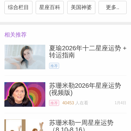
种不良的健康习惯。即使你曾经尝试并失败
综合栏目
星座百科
美国神婆
更多..
过，也要再次尝试一下，因为这不是一个普
通的新月——它充满了激动人心的、意想不
到的机会。
相关推荐
夏瑜2026年十二星座运势 +
你可能想进行年度体检（这总是个好主
转运指南
意），或者选择一项新运动。如果一直担心
推荐
健康问题，当医生教给你一个传统的、行之
有效的方法时（由于摩羯座的优势），你有
苏珊米勒2026年星座运势
可能会获得对这个困惑的解脱。
(视频版)
Miller）
40453
人在看
1月4日
推荐
从1月2日开始，你的第六宫将充满能量，
这个宫位也掌管着宠物。如果你正考虑在家
苏珊米勒一周星座运势
（8.10-8.16）