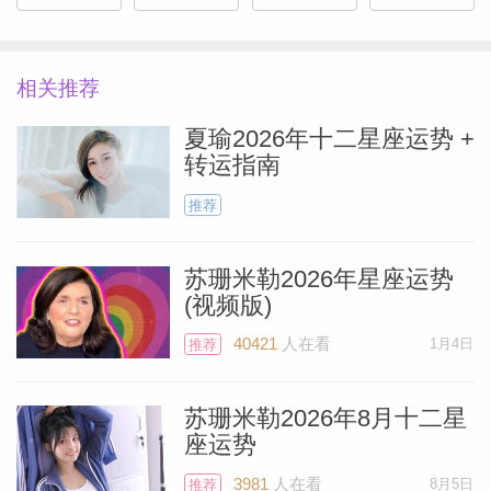
7月初唯一美中不足的星象是7月3日的水冥
对冲。如果感到似乎有人在强迫你，那很可
相关推荐
能就是冥王星的影响，所以如果要签署什么
夏瑜2026年十二星座运势 +
文件，最好推迟几天，建议等到7月9日。
转运指南
推荐
7月15日应该会是一个特别日子，因为火星
与位于金牛座的天王星相合，并且与巨蟹座
苏珊米勒2026年星座运势
太阳以及双鱼座海王星成和谐香味，所以这
(视频版)
天可能发生不同寻常的转折剧情，对你有利
40421
人在看
1月4日
推荐
Miller）
的。不管你猜想这一天会发生什么，天王星
都会让你猜不到。但你大概率会喜欢这次新
苏珊米勒2026年8月十二星
月带来的一切！
座运势
3981
人在看
8月5日
推荐