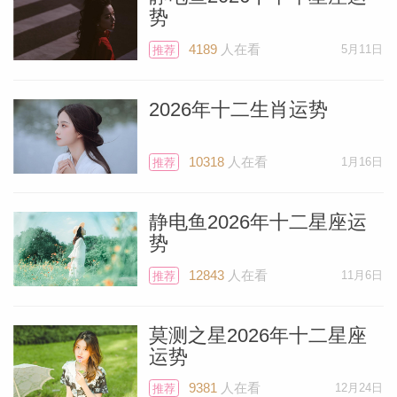
月12日巨蟹座金星对冲魔羯座冥王星，这
势
是个困难相位，你需要展现出冷静，镇定和
4189
人在看
5月11日
推荐
开朗。
2026年十二生肖运势
现在我们来说说7月21日落在魔羯座29°的
满月，将带来一次特别的体验。这次满月落
10318
人在看
1月16日
推荐
在你的11宫，代表希望和愿望，所以某些
你渴望已久的愿望可能在7月21日及其后5
静电鱼2026年十二星座运
天内实现。
势
12843
人在看
11月6日
推荐
11宫除了掌管欢乐和幸福，还掌管友谊。7
月21日是周日，但也可能在7月20日周六就
莫测之星2026年十二星座
感受到满月的强大能量。在这个善良的周
运势
末，你可能会参加一场盛大聚会，婚礼，晚
9381
人在看
12月24日
推荐