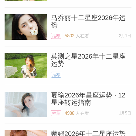
宴或朋友欢聚，并被人们的温暖和关怀所感
动。
马乔丽十二星座2026年运
势
个人资
这次满月的相位非常美好，可以接收到来自
5802
人在看
2月1日
推荐
天王星的祝福，天王星象征意外消息，而这
一次，月天相位和谐，我猜你可能收到一个
莫测之星2026年十二星座
运势
惊喜的排队邀请，短途旅行机会，或者，尽
推荐
管听上去很疯狂，但还是会收到一些关于家
人和家庭的好消息。似乎带来某种突破，以
夏瑜2026年星座运势 · 12
某种奇怪而出乎意料的方式到来。
星座转运指南
4988
人在看
1月5日
推荐
火星的相位非常完美，这将帮助你，让对所
发生的一切充满行动力。稍后我会更深入讨
蒂姆2026年十二星座运势