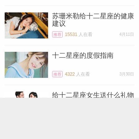
一系列以你的家为中心的活动。
苏珊米勒给十二星座的健康
建议
这段时间就是你在无意识状态下等来的时
刻。从7月20日到9月4日，他所有的能量都
15531
人在看
4月11日
推荐
集中在你的住所或其他资产上。如果你没有
十二星座的度假指南
改变、升级或翻新的计划，你可以在自己喜
欢的公寓或房子，举办活动、跟亲朋多聚
4322
人在看
3月30日
推荐
聚。
给十二星座女生送什么礼物
此外，第4宫不光包括财产、也包括父母或
被你视为父母的人。如果他们需要你，你可
5310
人在看
1月2日
推荐
能会把这种能量用于帮助你深爱的人。
给十二星座男生送什么礼物
也可能带长辈们旅行。我（苏珊米勒）曾带