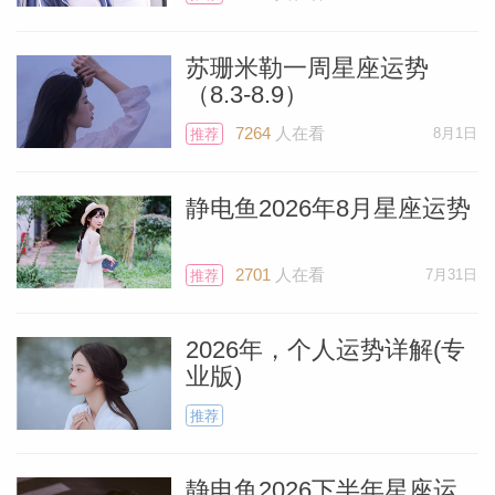
金星目前位于巨蟹座，一直停留到7月11
日，将于新月一起，让你更有魅力，更引人
苏珊米勒一周星座运势
（8.3-8.9）
注目。7月8日，以及在7月6日-7日那个周
末，由于金星天王星相位，你可能会收到某
7264
人在看
8月1日
推荐
个临时的，惊喜的邀请，去短途旅行。如果
去了，会玩得开心。金星在巨蟹座停留到7
静电鱼2026年8月星座运势
月11日，所以7月初，巨蟹座有3颗星。
2701
人在看
7月31日
推荐
单身人士如果在7月5日新月后几天内遇到
2026年，个人运势详解(专
了新人，请不要太粘人或太饥渴——或者更
业版)
遭，过于沉迷——因为如果这样的话，等于
推荐
把此人赶走。不可否认，你们之间是存在一
些特殊的化学反应，很有吸引力，但由于7
静电鱼2026下半年星座运