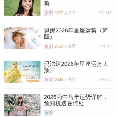
势
要记住的是:2024年5月25日到2025年6月9
2247
人在看
12月31日
推荐
日，将是十年来你实现这些目标的最佳年
份。不要错过这个大好的机遇之门！好运木
佩妮2026年星座运势（简
星离开双子座(2025年6月初)后，直到2036
版）
年5月9日才会重回代表家庭、住宅的第四
2716
人在看
12月31日
推荐
宫。
玛法达2026年星座运势大
若你目前还没有见到类似趋势，等火星进入
预言
双子座与早在那里的木星会和，即你的家庭
9686
人在看
12月30日
推荐
宫，你就能感受到了。如果你一直在找房子
或者公寓，但还没做出选择，或者打算翻新
2026丙午马年运势详解，
预知机遇在何处
（等类似事情），但还没有采取行动的，火
星7月20日到9月4日行运双子座，你将看到
推荐