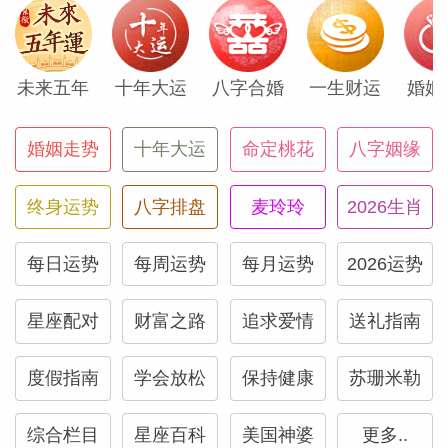
现。
未来五年
十年大运
八字合婚
一生财运
婚姻
火星在此次新月期间扮演重要角色，为你带
来一份令人兴奋的写作或演讲机会，而且似
婚姻走势
十年大运
命定桃花
八字姻缘
乎你可以趁此机会展示大量个人风格和原创
性。5宫也掌管想象力，这部分也会得到激
终身运势
八字排盘
麦玲玲
2026生肖
活。如果工作中需要你发挥创造力，这次新
月将帮助你的项目获得赞许。
每日运势
每周运势
每月运势
2026运势
火星落在这里能对来一个额外好处——火星
星座配对
财富之路
追求爱情
送礼指南
守护你的收入宫（2宫），所以貌似你可能
度假指南
学会放松
保持健康
苏珊米勒
会迎来一份能让自己充分展现艺术才能或创
造力的机遇，并带来丰厚报酬。
综合栏目
星座百科
美国神婆
更多..