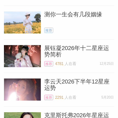
最好不要签任何重要文件，也别买昂贵的东
西，尤其是电子产品和内置电子芯片的东
测你一生会有几段姻缘
西，比如汽车，当然时间也尽量安排离水逆
精确开始日期（8月4日）远一些。我建议
推荐
你在7月21日满月后就不要做这些了。
展钰凝2026年十二星座运
势简析
5月25日，木星进入双子座，从2024年5月
4781
人在看
12月25日
推荐
到2025年6月29日期间，是你关注家庭、家
人的最佳时间。可能会买房子、租一套漂亮
李云天2026下半年12星座
的公寓或度假屋，也可能是翻新整所房子或
运势
料简介
者某个区域，比如地下室什么的。可能会修
2291
人在看
5月20日
推荐
理、翻新家居，重新布局居所，如果房子周
围有土地，可以用鲜花、灌木好好装点下。
克里斯托弗2026年星座运