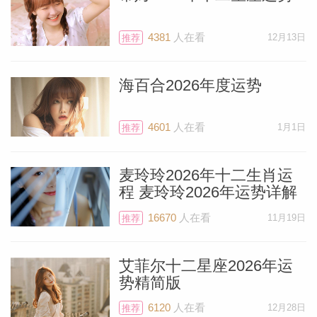
论火星，但首先我会告诉你更多关于7月21
日这个美妙满月的好消息。
4381
人在看
12月13日
推荐
7月21日落入摩羯座的满月能量大利生于3
海百合2026年度运势
月19（包括前4/后一天）的双鱼座或者上
升/月亮在双鱼座29度(涵盖负4度或正1
4601
人在看
1月1日
推荐
度)。
麦玲玲2026年十二生肖运
命盘中有行星落入双鱼座、巨蟹座、天蝎
程 麦玲玲2026年运势详解
座、金牛座、处女座或摩羯座24到29度之
16670
人在看
11月19日
推荐
间的也能从摩羯座满月获益。
艾菲尔十二星座2026年运
势精简版
水星将从8月4日到8月28日逆行，所以这个
月尽量把事情多做些。理想状况就是8月份
6120
人在看
12月28日
推荐