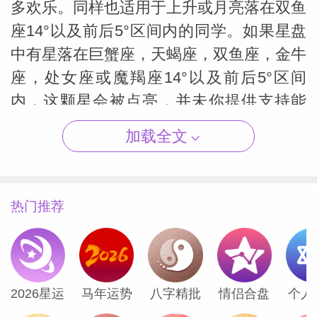
多欢乐。同样也适用于上升或月亮落在双鱼
座14°以及前后5°区间内的同学。如果星盘
中有星落在巨蟹座，天蝎座，双鱼座，金牛
座，处女座或魔羯座14°以及前后5°区间
（Susan
内，这颗星会被点亮，并未你提供支持能
量。
加载全文
6月8日开始，火星就在你的3宫，一直停留
到7月20日，红红火火。除了旅行之外，3
热门推荐
宫还掌管所有交流沟通的艺术，如写作，演
讲，编辑，写代码，翻译和研究，也包括书
籍，播客，网站，应用程序，数码游戏，公
共关系，营销和销售等工作。7月5日的新
2026星运
马年运势
八字精批
情侣合盘
个人
月，诸君在这些方面的才能会得到直接的展