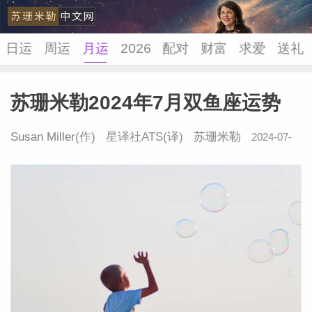
日运
周运
月运
2026
配对
财富
求爱
送礼
苏珊米勒2024年7月双鱼座运势
苏珊米
Susan Miller
(作) 星译社ATS(译)
苏珊米勒
2024-07-
05 16:43:55