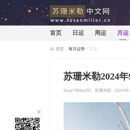
首页
日运
周运
月运
首页
>
每月运势
> 正文
苏珊米勒中文网_苏珊米勒_susan
苏珊米勒2024
Susan Miller
(作)
苏珊米勒
2024-09-