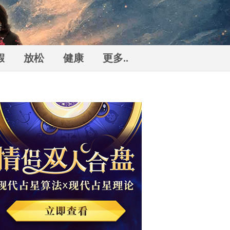
假
放松
健康
更多..
勒
n