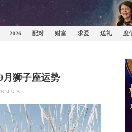
2026
配对
财富
求爱
送礼
度
苏珊米
年9月狮子座运势
03 14:24:05
（Susa