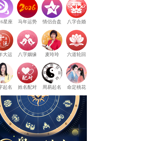
26星座
马年运势
情侣合盘
八字合婚
年大运
八字姻缘
麦玲玲
六道轮回
字起名
姓名配对
周易起名
命定桃花