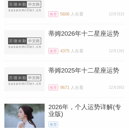
起天王星在金牛座中与太阳的刑克（90度
的艰难相位），它在新居所双子座时，对太
5606
人在看
12月31日
推荐
阳的影响会更友好、更积极。
蒂姆2026年十二星座运势
今年天王星只会在7 月 7 日~11 月 7 日停留
在双子座，随后它会逆行回你的第十宫，
4375
人在看
12月13日
推荐
（这个宫位代表事业发展、声望成就），所
以在年底，它还可以对你的事业再起到一波
蒂姆2025年十二星座运势
作用，天王星到了宫尾时，往往不会再表现
得那么强势艰难了。2026 年 4 月 25 日，
9671
人在看
12月29日
推荐
天王星将重返双子座和第十一宫，并停留7
年之久。这太令人振奋了！
2026年，个人运势详解(专
业版)
现在让我们来看看7月的整体氛围和感受。
推荐