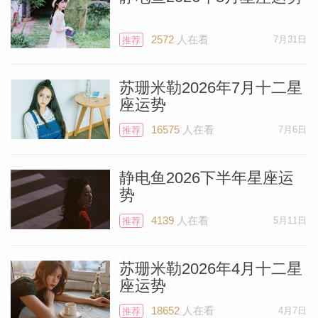
之列。
2572
人在看
7月31日
推荐
这代表元素格局的重大转变——火象充满创
造力、玩乐和文化气息，同时也是极具热情
苏珊米勒2026年7月十二星
与魅力的领导者；风象则偏重分析、思考和
座运势
表达，喜欢通过验证与辩论来追寻真理。你
16575
人在看
7月6日
推荐
可以看到，当前的环境正在迅速远离沉重
的、有时甚至令你窒息的土象星座（冥王星
静电鱼2026下半年星座运
和天王星之前就长期驻留于土象），也正在
势
逐渐摆脱水象的影响（土星和海王星曾停
4139
人在看
5月11日
推荐
留，木星如今仍在此，但即将转入火象）。
水与土往往会压制甚至熄灭你的火焰，而如
苏珊米勒2026年4月十二星
座运势
今，众多行星都位于风象与火象，这一变化
对你来说几乎是奇迹般的转运。
18652
人在看
4月7日
推荐