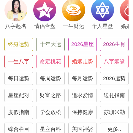
你可能有许多事项是关于国际事务或学术领
八字起名
情侣合盘
一生财运
个人星盘
婚姻
域的。过程中不乏波折，但在7月24日的新
月期间，一个新构思或形势上的变化将缓和
终身运势
十年大运
2026星座
2026生肖
并推动先前陷入困境的某段跨国关系，为未
来的成功铺路。
一生八字
命定桃花
婚姻走势
八字姻缘
7月的生活并不是只有埋头工作而没有娱乐
每日运势
每周运势
每月运势
2026运势
时光。7月4日~30日，金星进入你的第十一
星座配对
财富之路
追求爱情
送礼指南
宫友谊宫，朋友们的邀约将纷至沓来，比如
一对一的小聚、晚餐约会、派对、去朋友家
度假指南
学会放松
保持健康
苏珊米勒
做客等等。这个月既高效又充满乐趣，好好
把握它。而种种迹象表明，八月的运势还会
综合栏目
星座百科
美国神婆
更多..