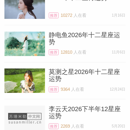
星是冥王星——它如今已进入风象星座水瓶
座，并将在那里停留长达20年。到了2026
10272
人在看
1月16日
推荐
年，所有外行星都将进入下一个星座稳定下
来，这些新的落座会带来更积极的氛围。
静电鱼2026年十二星座运
势
如果你怀疑有什么事情能实质性地、显著地
12810
人在看
11月6日
推荐
让你的生活变得更好，那到了明年，你就会
明白了。生活将不再是连续不断的挑战，宇
莫测之星2026年十二星座
宙会进行一次“校正”，你也将开始迎来一连
运势
串的好运。
9364
人在看
12月24日
推荐
7月，代表惊喜与不可预测事件的天王星，
李云天2026下半年12星座
运势
将从沉重的土象星座金牛座移入轻盈、灵动
的风象星座双子座。在金牛座的这七年间
2269
人在看
5月20日
推荐