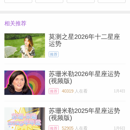
更上一层楼。
正文
相关推荐
莫测之星2026年十二星座
生活正一天天悄然发生变化，但你现在可能
运势
还没有明显感觉到。再过几周，你就会看到
推荐
越来越明朗的局势了，周围的环境也在变得
更温和、更鼓舞人心、也不那么有挑战性
苏珊米勒2026年星座运势
了。今年，在短短八个月的时间里，五大外
(视频版)
行星——木星、土星、天王星、海王星和冥
40319
人在看
1月4日
推荐
Miller）
王星——都将换座，这简直是非同寻常。我
从未见过这样的现象。
苏珊米勒2025年星座运势
(视频版)
冥王星将在风象星座水瓶座停留20年，海
52905
人在看
1月6日
推荐