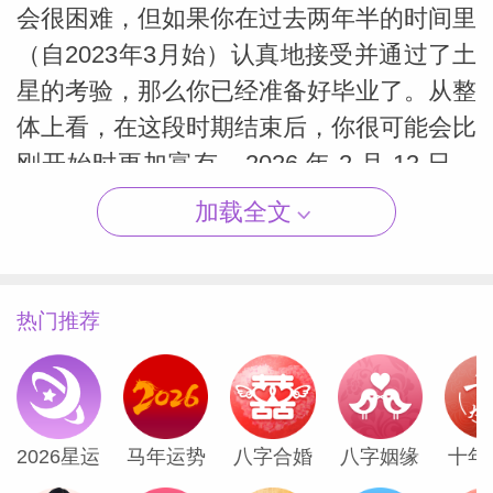
会很困难，但如果你在过去两年半的时间里
（自2023年3月始）认真地接受并通过了土
星的考验，那么你已经准备好毕业了。从整
（Susan
体上看，在这段时期结束后，你很可能会比
刚开始时更加富有。2026 年 2 月 13 日，
你将正式结束这段土星的财务教导之旅。
加载全文
7月份，你最重要的时刻会发生在接近你生
日的时候。7 月 24 日的新月过后，接下来
热门推荐
数天或数周内会迎来这样的机会。新月出现
在狮子座，赋予你掌控全局的力量，把你从
幕后带到舞台中央、聚光灯下。所有前期准
备已经就绪——此刻正是你展现领导才能，
2026星运
马年运势
八字合婚
八字姻缘
十年
在万众瞩目中执掌帅印的时刻。