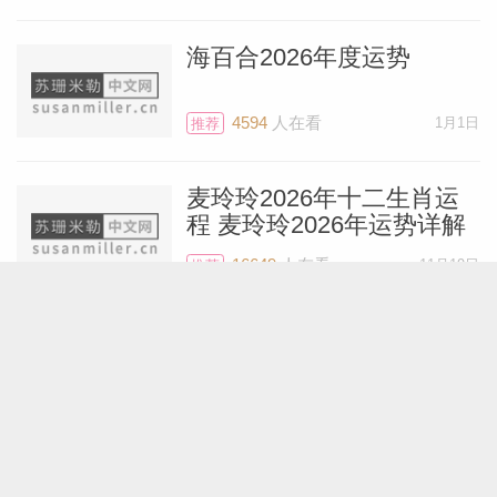
6月25日发生在巨蟹座的新月，会在7月初
海百合2026年度运势
继续影响你。这次新月格外特殊，因为代表
好运和扩张的木星与太阳、新月精准合相
4594
人在看
1月1日
推荐
了，这使得木星的吉运与助力能够持续影响
接下来的数周甚至数月。
麦玲玲2026年十二生肖运
程 麦玲玲2026年运势详解
你由太阳守护，而彼时太阳与木星在巨蟹座
16649
人在看
11月19日
推荐
中只相距微小的度数（在360度中几乎贴
合），整体星象格局堪称理想。太阳、新月
艾菲尔十二星座2026年运
与木星这三大星体同时落入你星盘中最隐秘
势精简版
的第十二宫。月初你会进入规划、筹备的状
6111
人在看
12月28日
推荐
态，这正是一个很好的利用新月的方式。看
起来你会特别乐观，这种积极情绪是有充分
展钰凝2026年十二星座运