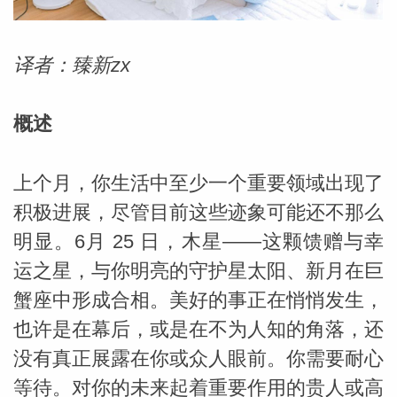
勒中文
译者：臻新zx
苏珊米
概述
上个月，你生活中至少一个重要领域出现了
积极进展，尽管目前这些迹象可能还不那么
明显。6月 25 日，木星——这颗馈赠与幸
运之星，与你明亮的守护星太阳、新月在巨
蟹座中形成合相。美好的事正在悄悄发生，
也许是在幕后，或是在不为人知的角落，还
网_苏珊
没有真正展露在你或众人眼前。你需要耐心
等待。对你的未来起着重要作用的贵人或高