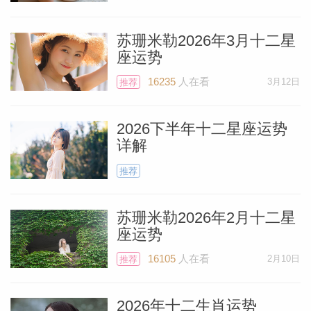
苏珊米勒2026年3月十二星
刚刚提到的大多数外行星，目前还只是在预
座运势
演，为未来几年做准备。在上个月的运势
个人资
16235
人在看
3月12日
推荐
中，我已经列出了这些行星今年“预演阶
段”的时长。你仍旧可以在网络上或我的
2026下半年十二星座运势
App“Astrology Zone Horoscopes”（Apple
详解
和Google Play商店中可下载）中查阅6月的
推荐
运势。如果你不知道该如何查找（应该会很
清楚，但以防万一），也可以发邮件给我：
苏珊米勒2026年2月十二星
SusanMiller@astrologyzone.com，我们会
座运势
尽快为你解答。
16105
人在看
2月10日
推荐
目前唯一已经正式、稳定地完成了换座的行
2026年十二生肖运势