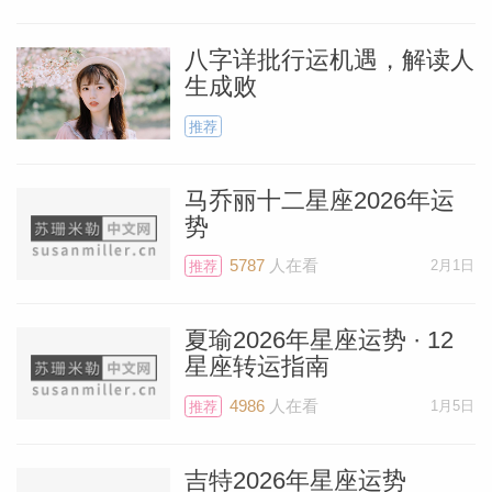
（自2018年11月至今），天王星一直驻守
八字详批行运机遇，解读人
在你的事业宫【译注：第十宫】，期间带来
生成败
了一些令人惊喜、美好愉快的事业转机，但
推荐
也伴随着一些令人沮丧的挫折。天王星是一
颗极端的行星，它带来的事件既有大起也有
马乔丽十二星座2026年运
大落，从劫难到奇遇，都有可能。
势
5787
人在看
2月1日
推荐
7 月 7 日，天王星将进入双子座和你的第十
一宫，这个宫位代表社交友谊，以及你心中
夏瑜2026年星座运势 · 12
最深的期待和愿望。对于如此多变的天王
星座转运指南
料简介
星，这个宫位要友好很多。相对于事业上的
4986
人在看
1月5日
推荐
不稳定，你会在社交领域迎来很多惊喜，这
比事业的波折要更有趣和轻松。要知道，比
吉特2026年星座运势