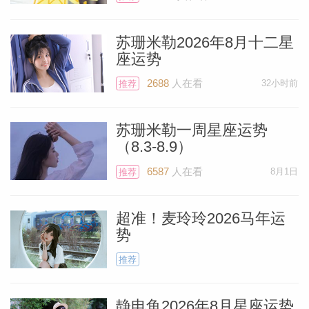
王星将在火象星座白羊座停留14年，天王
苏珊米勒2026年8月十二星
星将于7月7日进入风象星座双子座，并停
座运势
留七年之久，而土星则已进入火象白羊座，
2688
人在看
32小时前
推荐
最终会在此停留将近三年。火象因风而旺
——空气能助燃，使火焰更加明亮炽热。
苏珊米勒一周星座运势
（8.3-8.9）
木星于6月9日进入了水象星座巨蟹座，然
6587
人在看
8月1日
推荐
后在此停留一年，接着在明年2026年6月30
日，木星将进入你的星座——火象星座狮子
超准！麦玲玲2026马年运
座，届时你将成为宇宙的宠儿。你已经等了
势
11年，才迎来这璀璨之年，现在只需再等
推荐
一年了。到那时，幸运之星木星进入狮子
座，将加入其他位于风象与火象星座的行星
静电鱼2026年8月星座运势