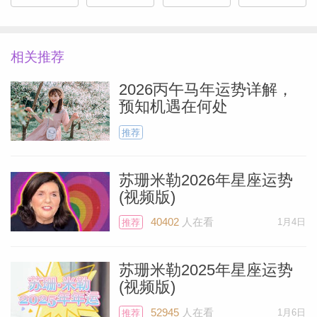
相日期。除了天秤座食相，你的对宫星座白
羊座的食相也会对你产生影响。其中一两个
日期你可能有共鸣，这取决于哪几个日期触
相关推荐
及了你的出生太阳、本命月亮、或星盘中其
2026丙午马年运势详解，
他本命行星。
预知机遇在何处
推荐
2023年4月19日（白羊座），2023年10月
14日（天秤座）
苏珊米勒2026年星座运势
(视频版)
2024年3月24日（天秤座），2024年4月8
40402
人在看
1月4日
推荐
Miller）
日（白羊座），2024年10月2日（天秤座）
苏珊米勒2025年星座运势
(视频版)
2025年3月29日（白羊座）
52945
人在看
1月6日
推荐