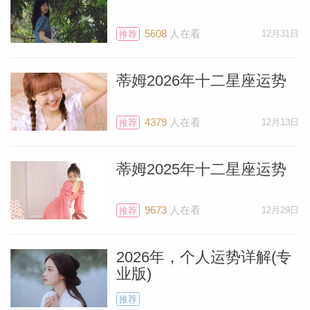
升你的勇气、精力与驱动力。人们会端坐倾
听你说的话，你对事业的热忱如此具有感染
5608
人在看
12月31日
推荐
力，会让他们想要追随你去你选择的任何地
方。火星会让你更有魅力、吸引力与自信
蒂姆2026年十二星座运势
心，因此，趁火星还在你的星座（9月22日
之前），赶紧规划你最重要的行动。
4379
人在看
12月13日
推荐
就在火星离开天秤座之际，9月22日，处女
蒂姆2025年十二星座运势
座将迎来一次新月日食。严格来说，这次日
食将落在你掌管创造力的第十二宫，恰逢你
9673
人在看
12月29日
推荐
独处之时。十二宫也是掌管疗愈休憩、冥想
祈祷的宫位。另外，这次日食将极大地增强
2026年，个人运势详解(专
业版)
你的直觉力，因此倾听你内心的细微声音非
常重要。部分需要寻求心理治疗或进入康复
推荐