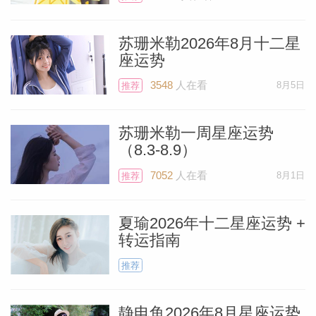
自那之后食相便进入了一个新的星座家族，
苏珊米勒2026年8月十二星
而本月，食相将落入双鱼座和处女座。
座运势
3548
人在看
8月5日
推荐
食相每隔19年就会以精确的日期和度数重
复出现，所以这些新的食相会与2006年9月
苏珊米勒一周星座运势
8日发生的双鱼座食相和2006年9月22日发
（8.3-8.9）
生的处女座食相有一些相似之处。当然，围
7052
人在看
8月1日
推荐
绕这些食相的行星已经迁移到了完全不同的
位置，但如果你能回忆起那两天发生的任何
夏瑜2026年十二星座运势 +
主题，就能为本月可能发生的事情提供线
转运指南
索。
推荐
来看看本月的第一个食相——9月8日（北
静电鱼2026年8月星座运势