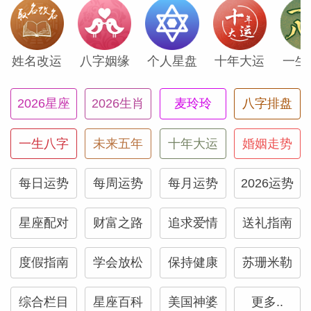
0°或1°（加8°），就很可能会感受到这次日
食带来的积极有益的影响。天王星和冥王星
姓名改运
八字姻缘
个人星盘
十年大运
一生
将与这次日食完美联动，为你带来全新的、
完全出乎意料的惊喜突破和欢乐环境。这个
2026星座
2026生肖
麦玲玲
八字排盘
九月，你有很多值得期待的事情。
一生八字
未来五年
十年大运
婚姻走势
正文
每日运势
每周运势
每月运势
2026运势
当你听到食相将在九月回归时，不要认为这
星座配对
财富之路
追求爱情
送礼指南
些新的食相会和你2023年到2025年初经历
的那些严峻食相有任何相似之处。
度假指南
学会放松
保持健康
苏珊米勒
下面是你已经经历过的天秤座和白羊座的食
综合栏目
星座百科
美国神婆
更多..