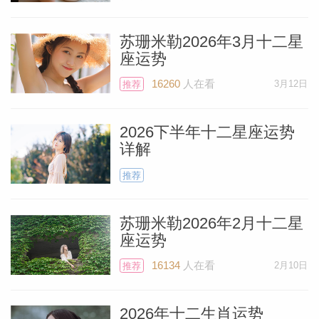
但被告知将获得新的计算机设备或软件，以
苏珊米勒2026年3月十二星
帮助你更高效地完成工作。
座运势
个人资
16260
人在看
3月12日
推荐
小型的家养宠物属于你的第六宫范畴，因此
你可能会为家庭增添一个新宠，或是因毛孩
2026下半年十二星座运势
子行为异常而带它去宠物医院做检查。
详解
推荐
说到健康，你的第六宫也掌管着你的身体健
康，所以让自己保持身强力壮至关重要。即
苏珊米勒2026年2月十二星
使是利好的积极食相（我怀疑这次就是）通
座运势
常也需要对变化的环境做出某种调整。这一
16134
人在看
2月10日
推荐
次食相，你可能因为要赶在截止期限前完成
一项重大项目而感到精疲力竭。然而，这项
2026年十二生肖运势