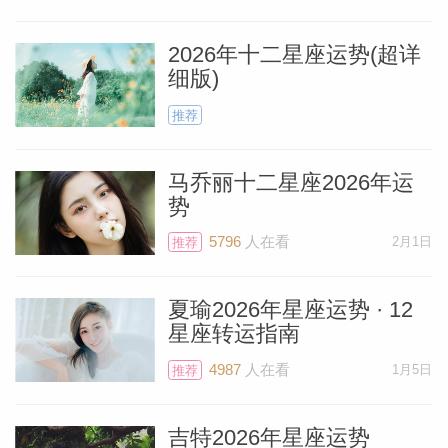
十个月，一直到2026年6月30日。）我预感
2026年十二星座运势(超详
这次月食将为你带来赞誉与晋升，或者如果
细版)
你是自由职业，则可能获得一位能让你获利
推荐
的有声望的新客户，从而在业内获得更大的
影响力。
马乔丽十二星座2026年运
势
现在来看看也会带来好消息的火星相位。上
5796
人在看
2月1日
推荐
个月8月6日，行动之星火星进入了天秤
座，让你坐上了主驾位。火星将在这里待到
夏瑜2026年星座运势 · 12
9月22日。
星座转运指南
料简介
4987
人在看
1月5日
推荐
火星在天秤座，对他而言是支持你的绝佳位
置，因为火星会赋予你掌控局势的能力，提
吉特2026年星座运势