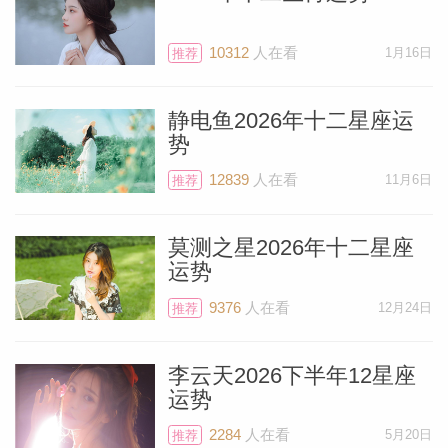
任务在某种程度上对你格外重要——因为项
目结束之时恰逢满月月食。
10312
人在看
1月16日
推荐
我很激动地要告诉你，代表好运与幸福的木
静电鱼2026年十二星座运
星在巨蟹座，将与双鱼座满月月食形成美好
势
相位。木星可能行经的所有星座中，他最喜
12839
人在看
11月6日
推荐
欢待在巨蟹座——占星家们称木星在巨蟹座
会很兴奋。这意味着木星在这个星座时能量
莫测之星2026年十二星座
运势
强大且充沛，能够轻松增强本次月食的影响
力。
9376
人在看
12月24日
推荐
这对你而言是绝佳的消息，因为木星十二年
李云天2026下半年12星座
运势
来第一次进入你掌管事业声望、职业晋升与
2284
人在看
5月20日
回报的第十宫。（木星将在这个宫位再停留
推荐