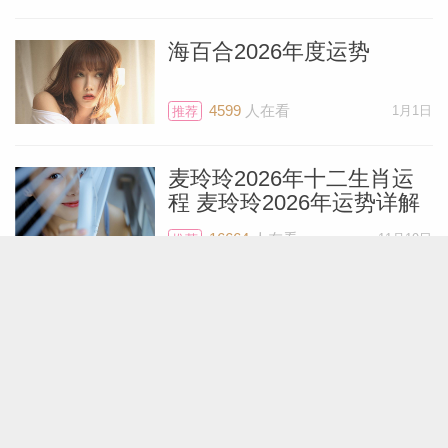
中心的人士发出的求助将获得显著成效。
海百合2026年度运势
土星将与本次新月日食形成对冲，这是又一
4599
人在看
1月1日
推荐
个预示着你届时可能因履行太多职责倍感压
力而急需休息的信号。天秤座是高度社交型
麦玲玲2026年十二生肖运
的星座，有很多朋友，但这次日食或许是暂
程 麦玲玲2026年运势详解
时断联的好时机，让你可以在静谧之处享受
16664
人在看
11月19日
推荐
片刻独处的时光。
艾菲尔十二星座2026年运
不得不提的是，这次日食会有一个转折点。
势精简版
这次日食落于处女座29°5’。这意味着这个
6119
人在看
12月28日
推荐
日食距离天秤座不足1°，所以如果你出生于
9月23日到9月26日期间，可能会感受到这
展钰凝2026年十二星座运