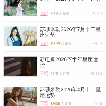
京时间）发生在双鱼座15°的满月月食。它
将落在你掌管当前项目的第六宫。这是一个
2664
人在看
7月31日
推荐
满月月食，暗示着你即将完成一项任务，很
可能是工作方面，但也有可能是家宅方面有
苏珊米勒2026年7月十二星
大工程要收尾。你的第六宫也掌管着你聘用
座运势
来向你汇报工作的人，所以在工作方面可能
16638
人在看
7月6日
推荐
是你的助理要离职去做一份新的工作，或者
在你的家庭生活中，你的保姆或管家可能会
静电鱼2026下半年星座运
势
告知你她要离开。有时候，当食相迁移到新
的场景中，它会让某个人从你的生活中“消
4179
人在看
5月11日
推荐
失”。
苏珊米勒2026年4月十二星
座运势
还有其他的可能性。你的公司可能会迁址到
新的总部，或者你还是在同一栋大楼工作，
18685
人在看
4月7日
推荐