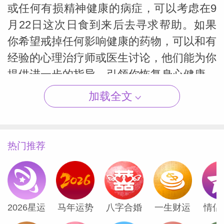
或任何有损精神健康的病症，可以考虑在9
月22日这次日食到来后去寻求帮助。如果
你希望戒掉任何影响健康的药物，可以和有
（Susan
经验的心理治疗师或医生讨论，他们能为你
提供进一步的指导，引领你恢复身心健康。
加载全文
如果你一直对某种无法解释的神秘状况感到
困惑，那么谜底可能会在9月22日的日食前
后揭晓。一旦得到了之前被隐藏的信息，你
热门推荐
可能就会顿悟，一切都突然合理起来。
最后一点是，9月22日的日食发生在距离天
秤座起点不足1°的地方。如果你出生于9月
2026星运
马年运势
八字合婚
一生财运
情侣
23日至26日期间，或者上升星座在天秤座