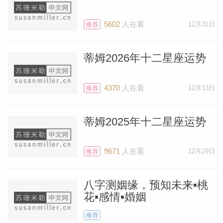
你会比以往任何时候都幸运，2月2日，满
5602
人在看
12月31日
推荐
月出现在狮子座13°，你一定会收获消息或
机会，也可能是在家庭、租用或拥有的房
蒂姆2026年十二星座运势
产、亲密的家人方面做出重大决定。同样，
这时星星们情绪极佳，你一定会看到和家
4370
人在看
12月13日
推荐
庭、房产相关的好结果。毕竟众所周知，满
月会带来圆满。
蒂姆2025年十二星座运势
你可能会搬家、完成装修、接到重要加剧，
9671
人在看
12月29日
推荐
或者安排好计划帮助父母生活——你自己也
可能会想到别的可能。如果正在购置家具家
八字测姻缘，预知未来▪桃
装，在狮子座满月的影响下，你愿意为了品
花▪感情▪婚姻
质多花一些钱。如果想搬家，想购置、租赁
推荐