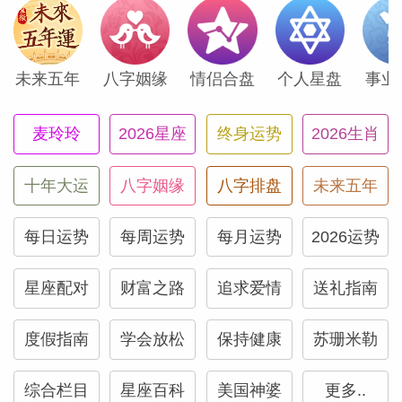
全年提升事业声望和职业口碑最重要的一个
月。
未来五年
八字姻缘
情侣合盘
个人星盘
事业
在此之前，2月2日的满月会让你重点关注
麦玲玲
2026星座
终身运势
2026生肖
家庭和住宅。你可能早就安排好这个时候搬
家了，如果是这样，再合适不过了。这段时
十年大运
八字姻缘
八字排盘
未来五年
间也是维修、购买奢华家具装饰、让某个空
间可以反映自己“真实一面”的时候。
每日运势
每周运势
每月运势
2026运势
无疑，1月给了你闪耀的机会，而2月2日的
星座配对
财富之路
追求爱情
送礼指南
满月会进一步推动你打造温馨的居住空间和
度假指南
学会放松
保持健康
苏珊米勒
温暖的家庭关系。想要点亮1月末2月初的
生活，如果愿意的话，可以组织一场朋友们
综合栏目
星座百科
美国神婆
更多..