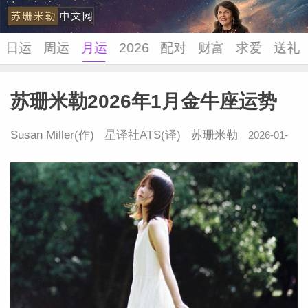
日运
周运
月运
2026
配对
财富
求爱
送礼
苏珊米勒2026年1月金牛座运势
苏珊米
Susan Miller
(作) 星译社ATS(译)
苏珊米勒
2026-01-
06 10:33:51