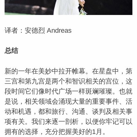
勒中文
译者：安德烈 Andreas
苏珊米
总结
新的一年在美妙中拉开帷幕。在星盘中，第
三宫和第九宫是两个和智识相关的宫位，这
段时间它们像时代广场一样斑斓璀璨。也就
是说，相关领域会涌现大量的重要事件、活
动和机遇，都和旅行、沟通、谈判及相关事
网_苏珊
项有关。我们来逐一剖析，以便你牢记可以
拥有的选择，充分把握美好的1月。