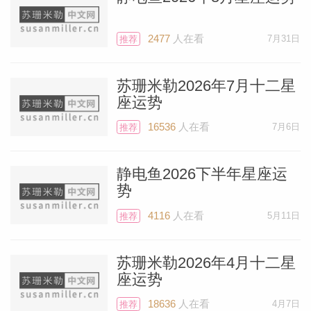
如果分得更细一些，出生在5月3日（及前
后5天范围内）的金牛座运势最佳。如果上
2477
人在看
7月31日
推荐
升星座在金牛座13°（及前后5°范围内）也
是一样。如果出生盘中有星体落在金牛座、
苏珊米勒2026年7月十二星
处女座、摩羯座、巨蟹座、天蝎座、或双鱼
座运势
座8°-18°，这颗星体也会被满月积极点亮，
16536
人在看
7月6日
推荐
让你更快乐。
静电鱼2026下半年星座运
1月的星象美好到令人屏息，如此程度前所
势
未见。新月甚至更为盛大。1月19日，新月
4116
人在看
5月11日
推荐
出现在摩羯座29°，在象征长途旅行、跨国
关系、外国人、海外地区、移民相关事项
苏珊米勒2026年4月十二星
（包括签证、国籍、护照、居留等等）的第
座运势
九宫——所有相关领域都在为你闪耀。再来
18636
人在看
4月7日
推荐