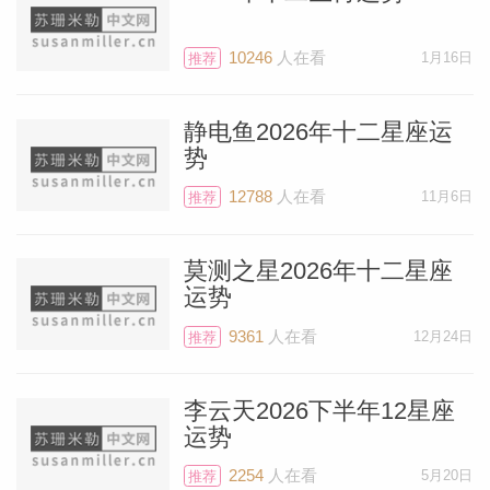
业会有质的飞跃）。同时，天王星会和第九
宫的群星——太阳、新月、水星和火星——
10246
人在看
1月16日
推荐
互通有无。第九宫拥有国际视野，同时也涵
盖（而且会促进）高等教育、高等学位、法
静电鱼2026年十二星座运
律事务、出版和信息传播相关的事项。
势
12788
人在看
11月6日
推荐
土星和海王星也会加入其中，两颗行星会和
前述所有行星形成六分相，土星有杰出的目
莫测之星2026年十二星座
标规划能力海王星有敏锐的预见性，他们会
运势
给长远的未来增添安稳和提前规划的能力。
9361
人在看
12月24日
推荐
这些话听起来像是我很激动地期待新月的到
来——事实就是这样！
李云天2026下半年12星座
运势
要记住，1月19日这样的新月影响的不只是
2254
人在看
5月20日
推荐