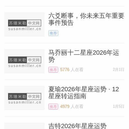
接下来的几天，随之而来的几周甚至几个月
内可能都会有新月带来的好消息。新月
六爻断事，你未来五年重要
事件预告
有“长尾效应”——影响可能长达5个半月；
不过，新月刚出现时力量最为强盛，随后逐
推荐
渐减弱，直至同星座的满月出现（2026年6
月30日）。
马乔丽十二星座2026年运
势
5776
人在看
2月1日
作为金牛座，1月19日新月出现之后如果有
推荐
新开启的事项和关系，你都能处理得非常漂
夏瑜2026年星座运势 · 12
亮！这次新月若不充分利用简直太可惜了！
星座转运指南
料简介
如果购买了我的日历，不妨看看18日和20
4979
人在看
1月5日
推荐
日的星象——积极相位争奇斗艳，令人咋
舌。
吉特2026年星座运势