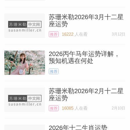
补充一些可能会获益的领域：出版、传播项
目，所有和学术、法律相关的事项。
苏珊米勒2026年3月十二星
座运势
个人资
新月出现在你星盘的第九宫，而太阳、水星
16222
人在看
3月12日
推荐
和火星也在这里。第九宫汇聚了非常强大的
星体之力！另外，木星会在第三宫和群星携
2026丙午马年运势详解，
预知机遇在何处
手合作，新月因此变得盛大而辉煌，足以让
上文列出的其中一个事项启动。
推荐
苏珊米勒2026年2月十二星
另外，天王星也相加入其中。他会和金星形
座运势
成三分相（极致和谐的相位），为金星注入
16085
人在看
2月10日
推荐
惊喜；金星是你的守护星，现在正在象征荣
誉、嘉奖和成就的第十宫行进（这表明，事
2026年十二生肖运势