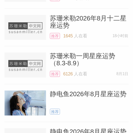
收获丰厚的回报。象征好运的木星和满月挨
得非常近，无疑会在极大程度上改变你的体
苏珊米勒2026年8月十二星
座运势
验。
1645
人在看
18小时前
推荐
旅行可能会非常美好，如果无法离开城市，
第三宫也为你准备了一系列其他方面的惊
苏珊米勒一周星座运势
（8.3-8.9）
喜。你可能正在敲定、签署法律相关的文
件，或者，如果你在准备推出新软件、新应
6126
人在看
8月1日
推荐
用程序、数字游戏、系列播客、书籍、媒体
静电鱼2026年8月星座运势
项目或其他形式的沟通类项目面市，现在时
机再好不过。
推荐
所有金牛座都会在这次满月期间表现出色；
静电鱼2026年8月星座运势