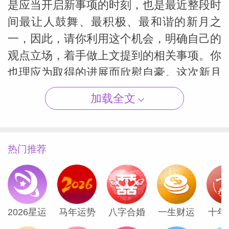
是应当开启新事项的时刻，也是最近整段时
间最让人鼓舞、最积极、最和谐的新月之
一，因此，请你利用这个机会，明确自己的
观点立场，着手做上文提到的相关事项。你
（Susan
也理应为取得的进展而欣慰自豪。这次新月
对所有人都很特别，但我认为，作为金牛
加载全文
座，作为和摩羯座一样同为土象星座的金牛
座，会比大多数人更能用好这次新月的积极
力量。
热门推荐
群星从摩羯座一起转移到水瓶座，为2月中
旬的重大事业利好奠定基础。2月26日之后
水星才会逆行，因此你确实有足够的时间准
2026星运
马年运势
八字合婚
一生财运
十年
备，让自己扬名立万——2月是事业月，是