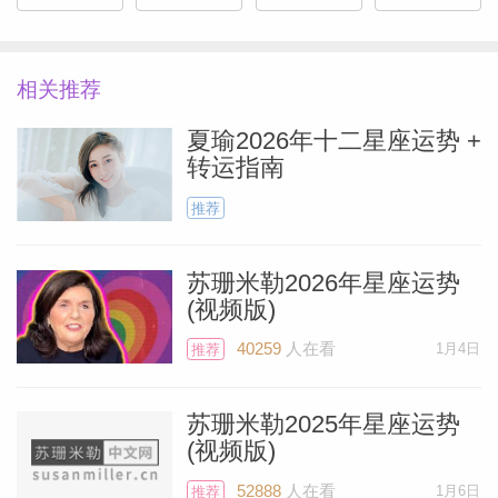
的聚会，或者转而重点关注父母，安排一些
特别事情来表达感谢。
相关推荐
正文
夏瑜2026年十二星座运势 +
转运指南
抖落发间的金粉和彩带，节日过后，你可能
推荐
想从诸多庆典活动中抽身，修养调整。不
过，运势当中欢乐洋溢，满是旅行的机遇，
苏珊米勒2026年星座运势
为何不让自己再放肆一些？1月3日的满月
(视频版)
会非常合你心意。满月出现在巨蟹座13°，
40259
人在看
1月4日
推荐
Miller）
点亮象征短途旅行的第三宫。巨蟹座和金牛
座极为和睦，而且满月靠近木星（在前后8°
苏珊米勒2025年星座运势
的范围内），也就是说，好运站在你这一边
(视频版)
——1月3日及前后4天所做的一切都有可能
52888
人在看
1月6日
推荐