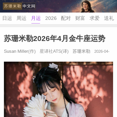
日运
周运
月运
2026
配对
财富
求爱
送礼
苏珊米勒2026年4月金牛座运势
苏珊米
Susan Miller
(作) 星译社ATS(译)
苏珊米勒
2026-04-
07 09:58:50