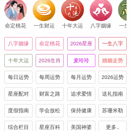
更进一步。现在的行动很可能会为你带来收
入提升，也可能因为出色完成了工作而收获
命定桃花
一生财运
十年大运
八字姻缘
一生
奖金。你的直觉会精准无比，直击要害。
八字姻缘
命定桃花
2026星座
一生八字
正文
十年大运
2026生肖
麦玲玲
婚姻走势
4月有许多事会发生在幕后，而且可能超出
了你能干预的范畴。未必是坏事，只是意味
每日运势
每周运势
每月运势
2026运势
着一些事情正在秘密筹划和酝酿，你无法主
星座配对
财富之路
追求爱情
送礼指南
导和参与它的发展，等到更晚一些才会知
道。空气中弥漫着变革的气息，但你有足够
度假指南
学会放松
保持健康
苏珊米勒
的能力去应对。同时，本月你可能会一个人
安静地工作努力、保持自己的节奏步调，因
综合栏目
星座百科
美国神婆
更多..