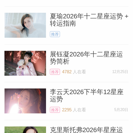
务人员。如果确实如此，那么这段时间非常
夏瑜2026年十二星座运势 +
适合做检查或做手术。同理，如果想要重点
转运指南
改善心理和精神层面的健康，这段时间也很
推荐
合适，也会取得非常好的效果。独处会给你
带来巨大的增益，所以请适当屏蔽他人的建
展钰凝2026年十二星座运
议，倾听内心深处微小但真实的声音。
势简析
4782
人在看
12月25日
推荐
新月出现在第十二宫，上文中说到的群星也
汇聚于此，为你打造了一个绝佳的“气口”，
李云天2026下半年12星座
让你在行动之前有时间充分深思熟虑。在这
运势
料简介
段时间，独自工作时也会迸发出令人叹为观
2295
人在看
5月20日
推荐
止的创想。直觉会格外敏锐——这就是宇宙
给你的4月礼物。
克里斯托弗2026年星座运