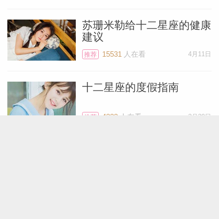
直击内心！如果已有伴侣，那么你们可以在
苏珊米勒给十二星座的健康
这一天轻松随意地庆祝彼此的感情。上述所
建议
有情况会出现在24日当天，但这样的氛围
15531
人在看
4月11日
推荐
会持续整个周末。
十二星座的度假指南
北京时间4月26日，天王星会向第二宫财务
宫迈进，直到2033年5月才会离开。接下
4322
人在看
3月30日
推荐
来，由第二宫来招待这颗象征意外的行星
了，之前你从未经历过这样的状况，所以可
给十二星座女生送什么礼物
能需要适应很多东西。
5310
人在看
1月2日
推荐
大部分人都不喜欢财务方面出现意外状况，
但你可以这样看待——先赚一百万，再亏
给十二星座男生送什么礼物