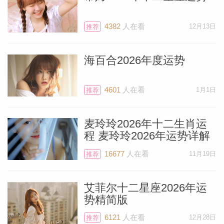
到北京时间5月20日，火星进入金牛座。火
星在金牛座期间生活会相当活跃，生活节奏
4382
人在看
12月13日
推荐
会相当之快，效率也会非常高。所以在此之
前，你要做好充分的准备。这也是近两年来
海百合2026年度运势
火星首次直接给你助力。
4601
人在看
1月1日
推荐
你必须要全速前进才能赶上进度。火星在金
牛座行进的这个阶段会是你全年最重要的阶
麦玲玲2026年十二生肖运
段之一。趁现在还有时间，请务必休息充
程 麦玲玲2026年运势详解
分、做好准备。火星到金牛座行进期间，机
16677
人在看
11月19日
推荐
遇朝你涌来，不过你必须足够强大，才能在
这个阶段最充分地利用火星的助力。
艾菲尔十二星座2026年运
势精简版
火星在白羊座期间，可能会更频繁地接触医
6121
人在看
12月28日
推荐