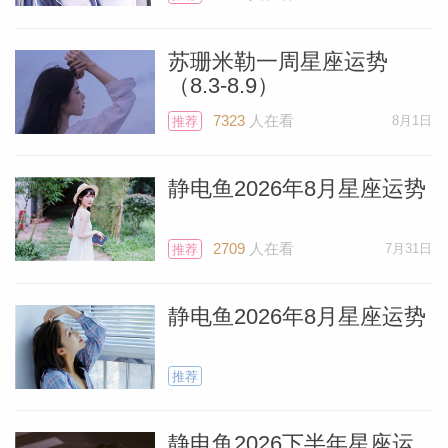
说，会直接对分天秤座的满月。事实上，在
苏珊米勒一周星座运势
上个月（3月25日）土星就和太阳形成合相
（8.3-8.9）
了，然而，土星是一颗行进速度堪比乌龟的
7323
人在看
8月1日
推荐
星体，因此本次满月发生时，他仍然会造成
棘手的情况，和太阳、满月的相位仍然在相
静电鱼2026年8月星座运势
应的容许度范围内。在土星的影响下，你和
身边的人可能都会多一重阴沉和忧郁。如果
2709
人在看
7月31日
推荐
你重视的人批评了你，请虚心采纳意见、让
表现更完美，但不要被这些批评定义，更不
静电鱼2026年8月星座运势
要被击垮。4月伊始，你有可能会感受到一
些沉重，不过几天之内就会消散，很快，你
推荐
就能重新找回自己的状态。
静电鱼2026下半年星座运