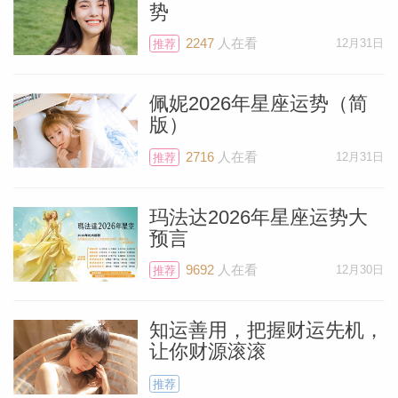
势
北京时间4月24日是个周五，这一天对你而
2247
人在看
12月31日
推荐
言非常重要，守护星金星会和天王星在金牛
座相拥——这也是你有生之年最后一次遇见
佩妮2026年星座运势（简
了。天王星绕太阳一周需84年，因此，这
版）
颗象征意外的行星会在每个星座行进7年左
2716
人在看
12月31日
推荐
右。北京时间4月26日，天王星迈入双子
座，而上一次天王星造访双子座还是1941-
玛法达2026年星座运势大
1949年间。
预言
9692
人在看
12月30日
推荐
天王星在金牛座的最后一天和金星异同度
过。这一天可能会充满浪漫、充满不可思
知运善用，把握财运先机，
让你财源滚滚
议。如果还是单身，可能会在非常不经意的
时候遇见某个特别的人——像闪电一样瞬间
推荐