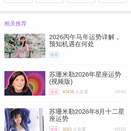
此可能会相当高效、高产。无需过多在意外
界的声音和意见，这样你就有可能进展颇多
——只需要遵循自己的判断。
相关推荐
2026丙午马年运势详解，
北京时间4月2日，满月出现在天秤座12°，
预知机遇在何处
这次满月会点亮你的第六宫，这个宫位掌管
推荐
日常工作项目，也掌管为了保持身心健康、
进一步改善生活质量而采取的行动。工作当
苏珊米勒2026年星座运势
中，可能马上要临近某个项目的截止日期
(视频版)
了，可能就是4月2日，最晚应该是4月6
40438
人在看
1月4日
推荐
Miller）
日。
苏珊米勒2026年8月十二星
座运势
土星在白羊座行进，4月月初（4月1日至6
日），土星依旧和太阳形成合相，也就是
4083
人在看
8月5日
推荐