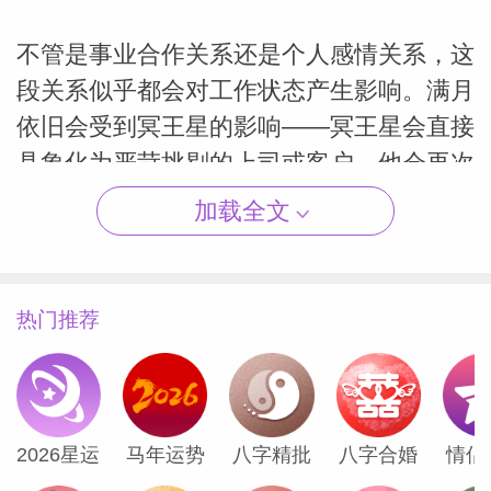
不管是事业合作关系还是个人感情关系，这
段关系似乎都会对工作状态产生影响。满月
（Susan
依旧会受到冥王星的影响——冥王星会直接
具象化为严苛挑剔的上司或客户，他会再次
向你施压，要求你拿出成果。但这一次，象
加载全文
征好运与馈赠的木星会前来救场，会出手解
围。
热门推荐
但这一次，象征好运与馈赠的木星会前来救
场，会出手解围。为了帮你缓解压力，木星
会鼓励你和其他人达成合作——可能是深度
合作的合作方，可能是专业的经纪人、代理
2026星运
马年运势
八字精批
八字合婚
情侣
人，也有可能是在专业方面予你支持，帮你