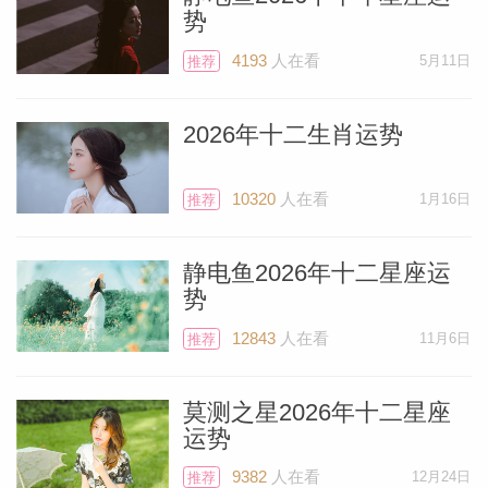
还是在4月第一周，从4月1日至10日，火星
势
仍然双鱼座行进。双鱼座在你的星盘上对应
4193
人在看
5月11日
推荐
第十一宫，具有极强的社交属性。因此朋友
可能会约你去各种聚会，而且最好要答应下
2026年十二生肖运势
来。除了和朋友见面、叙旧，你也有可能去
参加业内的大型活动、研讨会和各类慈善性
10320
人在看
1月16日
推荐
质的活动——这些事情都值得你专门投入时
间。
静电鱼2026年十二星座运
势
北京时间4月10日，火星进入白羊座，到了
12843
人在看
11月6日
推荐
这个阶段，你会特别不愿意被人打扰，非常
喜欢独处，为新的一岁做准备。古代占星师
莫测之星2026年十二星座
运势
认为，这一阶段是重要的“锤炼”，你需要独
处并思考什么事情进展顺利、想要做哪些调
9382
人在看
12月24日
推荐