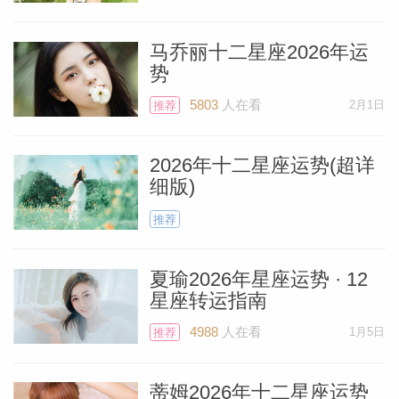
整、想要哪些人和事从生活中清理干净。完
成这个过程能确保你在新的一岁里取得成
马乔丽十二星座2026年运
势
功。想一想，在明年生日来临之前，希望自
个人资
5803
人在看
2月1日
推荐
己可以实现哪些目标。
2026年十二星座运势(超详
火星在白羊座会让你非常渴望独处，不过，
细版)
还有一群行星同在白羊座，与火星毗邻而
推荐
居。他们会让你更渴望独处——海王、水
星、土星、太阳和新月——北京时间4月17
夏瑜2026年星座运势 · 12
日，新月出现在白羊座27°。
星座转运指南
4988
人在看
1月5日
推荐
包括新月在内，白羊座的群星会敦促你隐匿
身形，享受几周安静独处的时光，一直持续
蒂姆2026年十二星座运势