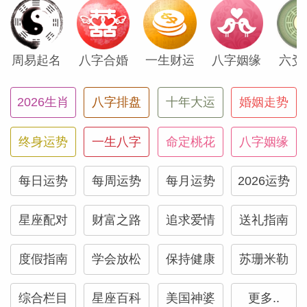
力量与你同在！从2026年6月30日到2027年
7月26日，这一年多的每一天都将充满新的
周易起名
八字合婚
一生财运
八字姻缘
六爻
冒险可能，令人期待而愉悦！
2026生肖
八字排盘
十年大运
婚姻走势
正文
终身运势
一生八字
命定桃花
八字姻缘
这对你来说是意义重大的一个月，各种事情
将朝着更好的方向转变。天象中蕴含着诸多
每日运势
每周运势
每月运势
2026运势
变化，将为你的人生带来新的机遇与选择，
让我们一起看看吧。最宏大积极的转变将在
星座配对
财富之路
追求爱情
送礼指南
6月30日到来，一定要认真读完你的运势预
度假指南
学会放松
保持健康
苏珊米勒
测。
综合栏目
星座百科
美国神婆
更多..