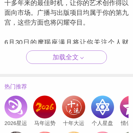
十多年来的最佳时机，让你的艺术创作得以
面向市场。广播与出版项目均属于你的第九
宫，这些方面也将闪耀夺目。
（Susan
6月30日的摩羯座满月将让你关注个人财
务。土星处于棘手的位置，同时与摩羯座满
加载全文
月和巨蟹座太阳形成挑战相位。你最近可能
花了不少钱，但似乎刚度过了一个经济状况
良好的时期，因此手头有足够的积蓄可供支
热门推荐
出。如果缺少继续前行所需的资金，似乎你
的伴侣资金充裕，并愿意提供帮助。
与此同时，亲爱的射手座，请转动你的指南
2026星运
马年运势
十年大运
个人星盘
情侣
针，选择下一次将要前往的城市或地区吧。