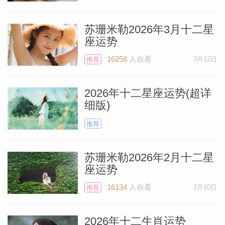
位于水瓶座初度，与双子座太阳和天王星以
及你的婚姻与伴侣宫形成三分相位，这种相
苏珊米勒2026年3月十二星
座运势
位极为和谐、吉祥，象征着良好的交流与深
个人资
层联结。
16258
人在看
3月12日
推荐
2026年十二星座运势(超详
在你的星盘其他位置，行动之星火星位于第
细版)
六宫日常工作宫，让你非常忙碌，因此你可
推荐
能正专注于一个重大项目，或在家处理个人
事务（也可能两者都有）。这种快节奏将持
苏珊米勒2026年2月十二星
续到6月29日，届时火星将离开这里，你能
座运势
更充分地将注意力集中在伴侣身上。目前尚
16134
人在看
2月10日
推荐
不清楚你所想的那个人是未婚夫、配偶，还
是商业伙伴、经纪人或合作者。无论对方是
2026年十二生肖运势