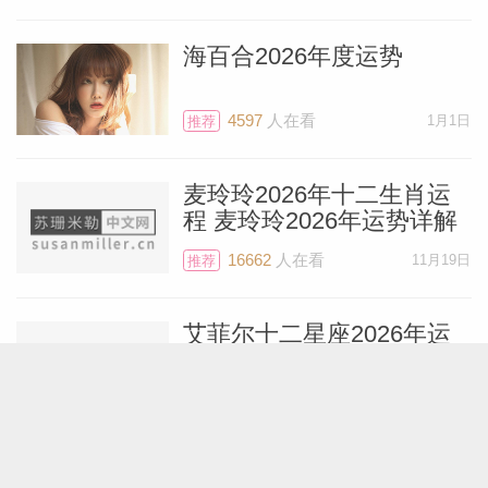
6月13日，金星将进入狮子座——对金星来
海百合2026年度运势
说这是个绝佳的位置，因为狮子座和你的星
座一样，同属火象星座。金星将在狮子座停
4597
人在看
1月1日
推荐
留至7月10日。这将是一段美好的时期，为
麦玲玲2026年十二生肖运
整个六月的浪漫氛围增添芬芳，如同淡淡的
程 麦玲玲2026年运势详解
香水弥漫在空气中。不妨利用这段时间为自
16662
人在看
11月19日
推荐
己添置一些特别的服饰，并尝试各种方式让
自己焕然一新。
艾菲尔十二星座2026年运
势精简版
6月15日，双子座24度的新月将出现在你的
6117
人在看
12月28日
推荐
婚姻与合作关系宫位，促使你与他人携手合
作。你可能会订婚或结婚，或在事业上准备
展钰凝2026年十二星座运
聘请专业人士来帮助你前进，例如经纪人、