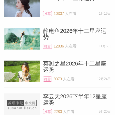
谁，从6月29日到8月11日，当火星运行至
双子座并进入你的关系宫时，这个人将成为
10307
人在看
1月16日
推荐
你关注的全部焦点。
静电鱼2026年十二星座运
在火星离开金牛座的前一天，即6月28日，
势
木星将与火星展开深度互动，为你带来绝佳
12836
人在看
11月6日
推荐
的机会，可能促成一笔大额销售或工作中的
胜利，从而获得可观的奖金提成。请关注6
莫测之星2026年十二星座
月28日！
运势
9373
人在看
12月24日
推荐
过去12个月财务方面可能相当令人满意。
代表好运与恩赐的木星位于巨蟹座，即你命
李云天2026下半年12星座
盘中代表他人钱财的第八宫。你或许获得了
运势
银行贷款、信用额度、补助金、抵押贷款或
2280
人在看
5月20日
推荐