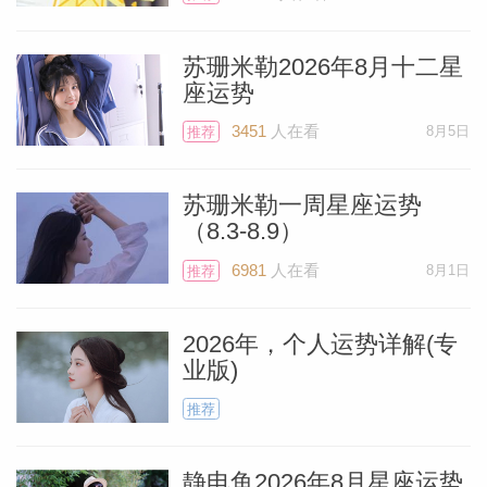
你的第五宫是土星所在的位置，它带来情感
上的成熟与成长，不仅涵盖对伴侣的浪漫爱
苏珊米勒2026年8月十二星
座运势
情，也包括对新生儿或任何年龄的孩子（无
论是自己的还是他人的）的爱。
3451
人在看
8月5日
推荐
代表无条件的爱与美的海王星，目前正与土
苏珊米勒一周星座运势
（8.3-8.9）
星在你的第五宫（相距8度以内）同行。当
6981
人在看
8月1日
推荐
海王星相位良好、比如5月31日满月那样，
你的爱会变得如此强烈，以至于可能愿意牺
2026年，个人运势详解(专
牲自己的一部分，来让伴侣或孩子受益。你
业版)
会心甘情愿、充满喜悦地这样做。
推荐
一些射手将利用这次重要的满月，完成或达
静电鱼2026年8月星座运势