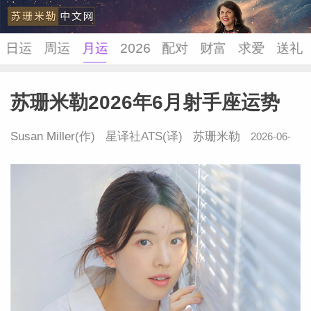
日运
周运
月运
2026
配对
财富
求爱
送礼
苏珊米勒2026年6月射手座运势
苏珊米
Susan Miller
(作) 星译社ATS(译)
苏珊米勒
2026-06-
08 10:17:27