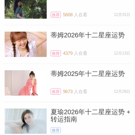
26度的金星完美合相。这可能会为你带来
5608
人在看
12月31日
推荐
令人兴奋的财务消息。你或许会在慈善抽奖
中赢得奖品，或是在遗产拍卖会上以超值低
蒂姆2026年十二星座运势
价买到心仪已久的东西。在金钱方面，所有
消息很可能都来自你的共享资源宫——第八
4379
人在看
12月13日
推荐
宫。
蒂姆2025年十二星座运势
最后一点想法——第八宫也掌管手术，所以
如果你信任你的医生，并且他正在为你准备
9673
人在看
12月29日
推荐
手术，那么现在进行手术是个好时机。我无
法看到你个人星盘的全部细节，但从我所能
夏瑜2026年十二星座运势 +
看到的情况来看，6月10日对你来说是个特
转运指南
别的日子。
推荐