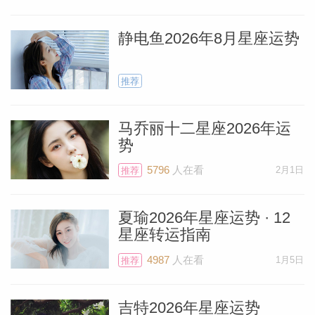
风险投资的批准。如果你向保险公司提出理
赔申请，也可能收到了可观的赔偿。
静电鱼2026年8月星座运势
或者，你可能继承了一笔遗产（或得知自己
推荐
被列在亲戚的遗嘱中，即将获得一笔款
马乔丽十二星座2026年运
项）。你也可能通过某次销售获得了丰厚的
势
佣金或版税，或是收到了超出预期的退税。
5796
人在看
2月1日
推荐
如果正处于离婚过程中，或涉及诉讼案件，
也许你会对最终的和解结果感到满意。在过
夏瑜2026年星座运势 · 12
去12个月里，你在财务方面取得收益的方
星座转运指南
料简介
式有很多。
4987
人在看
1月5日
推荐
6月10日，在木星离开你命盘中这一区域
吉特2026年星座运势
（财务第八宫）之前，它将与位于巨蟹座