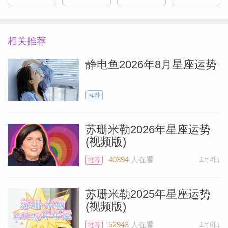
进入六月，你刚刚经历了5月31日位于射手
座9度的满月，强调了你私密的情感生活。
对你而言，当前发生的一切都极为重要，某
相关推荐
种事情、愿望或渴求似乎正走向现实或高
静电鱼2026年8月星座运势
潮。在六月，你仍会受到这轮满月的影响，
直到6月5日。
推荐
土星位于你的第五宫真爱宫，未来一段时间
苏珊米勒2026年星座运势
也将继续如此，这对这次满月极为有利，因
(视频版)
此你似乎对目前的发展感到满意。土星是带
40394
人在看
1月4日
推荐
Miller）
来长远稳定性的行星，能帮助你与所关注的
人建立牢固关系，尤其是像这次满月的和谐
苏珊米勒2025年星座运势
状况。
(视频版)
52943
人在看
1月6日
推荐