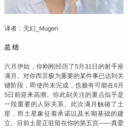
勒中文
译者：无幻_Mugen
苏珊米
总 结
六月伊始，你刚刚经历了5月31日的射手座
满月。对你而言极为重要的某件事已达到关
键阶段，即使尚未完成，也极有可能在6月
5日前迎来高潮。你此刻关注的重点似乎是
一段重要的人际关系。此次满月触碰了土
网_苏珊
星，而土星象征着承诺以及长期基础的建
立。目前土星正驻留在你的第五宫——真爱