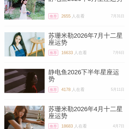
到某个重大艺术创作的重要阶段。古代占星
师不仅将爱情、怀孕、分娩和育儿归于第五
2655
人在看
7月31日
推荐
宫，也将创造力以及艺术才能的充分展现包
含其中。由此可见，你此时可能正专注于一
苏珊米勒2026年7月十二星
个富有想象力的项目。
座运势
16633
人在看
7月6日
推荐
土星的支持表明，这个项目具有发展潜力和
持久性——你的事业可能会变得受欢迎，并
静电鱼2026下半年星座运
长期保持人气。海王星在此也能提供助力，
势
因为海王星掌管所有艺术领域。你似乎在六
4178
人在看
5月11日
推荐
月初将有特别的东西要呈现。
苏珊米勒2026年4月十二星
你不仅有土星和海王星的助力，还有冥王星
座运势
从你的第三宫（沟通宫）给予支持。冥王星
18683
人在看
4月7日
推荐