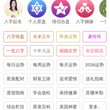
如何追求天秤座女生
如何追求天蝎座女生
八字起名
个人星盘
情侣合盘
八字姻缘
一生
如何追求射手座女生
八字排盘
未来五年
终身运势
麦玲玲
如何追求摩羯座女生
如何追求水瓶座女生
一生八字
十年大运
婚姻走势
命定桃花
如何追求双鱼座女生
每日运势
每周运势
每月运势
2026运势
星座配对
财富之路
追求爱情
送礼指南
度假指南
学会放松
保持健康
苏珊米勒
综合栏目
星座百科
美国神婆
更多..