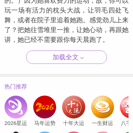
的。）因为她喜欢费力的运动，故，你可以
玩一场有活力的枕头大战，让羽毛四处飞
舞，或者在院子里追着她跑。感觉劲儿上来
了？把她往雪堆里一推，让她心动，再跟她
（Susan
讲，她已经不需要跟你每天晨跑了。
加载全文
如何追求白羊座女生
如何追求金牛座女生
热门推荐
如何追求双子座女生
如何追求巨蟹座女生
如何追求狮子座女生
2026星运
马年运势
十年大运
一生财运
八字
如何追求处女座女生