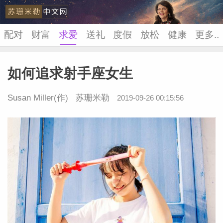
配对
财富
求爱
送礼
度假
放松
健康
更多..
如何追求射手座女生
苏珊米
Susan Miller
(作)
苏珊米勒
2019-09-26 00:15:56