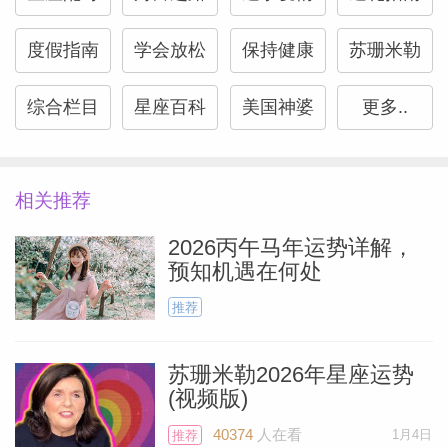
度假指南
学会放松
保持健康
苏珊米勒
综合栏目
星座百科
美国神婆
更多..
相关推荐
2026丙午马年运势详解，
预知机遇在何处
推荐
Miller）
苏珊米勒2026年星座运势
(视频版)
40374
人在看
1月4日
推荐