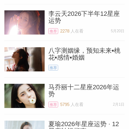
李云天2026下半年12星座
运势
2278
人在看
5月20日
推荐
八字测姻缘，预知未来▪桃
花▪感情▪婚姻
推荐
马乔丽十二星座2026年运
势
料简介
5795
人在看
2月1日
推荐
夏瑜2026年星座运势 · 12