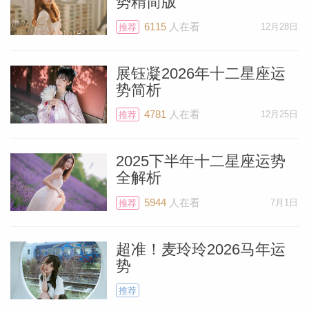
势精简版
6115
人在看
12月28日
推荐
展钰凝2026年十二星座运
势简析
4781
人在看
12月25日
推荐
2025下半年十二星座运势
全解析
5944
人在看
7月1日
推荐
超准！麦玲玲2026马年运
势
推荐