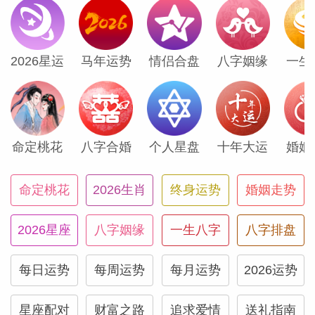
2026星运
马年运势
情侣合盘
八字姻缘
一生
命定桃花
八字合婚
个人星盘
十年大运
婚姻
命定桃花
2026生肖
终身运势
婚姻走势
2026星座
八字姻缘
一生八字
八字排盘
每日运势
每周运势
每月运势
2026运势
星座配对
财富之路
追求爱情
送礼指南