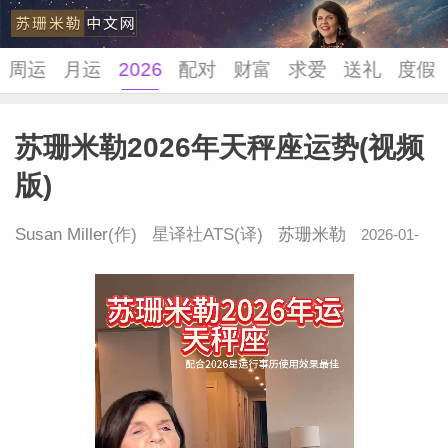
周运
月运
2026
配对
财富
求爱
送礼
度假
苏珊米勒2026年天秤座运势(视频
苏珊米
版)
Susan Miller
(作) 星译社ATS(译)
苏珊米勒
2026-01-
04 17:43:02