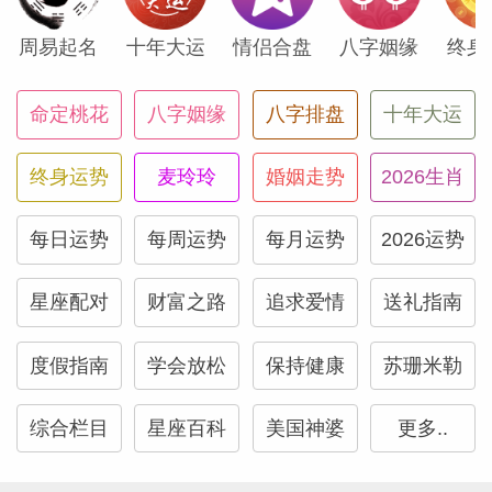
周易起名
十年大运
情侣合盘
八字姻缘
终身
命定桃花
八字姻缘
八字排盘
十年大运
终身运势
麦玲玲
婚姻走势
2026生肖
每日运势
每周运势
每月运势
2026运势
星座配对
财富之路
追求爱情
送礼指南
度假指南
学会放松
保持健康
苏珊米勒
综合栏目
星座百科
美国神婆
更多..