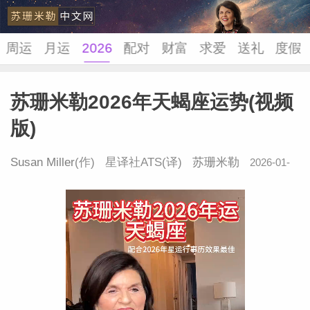
周运
月运
2026
配对
财富
求爱
送礼
度假
苏珊米勒2026年天蝎座运势(视频
苏珊米
版)
Susan Miller
(作) 星译社ATS(译)
苏珊米勒
2026-01-
04 17:43:12