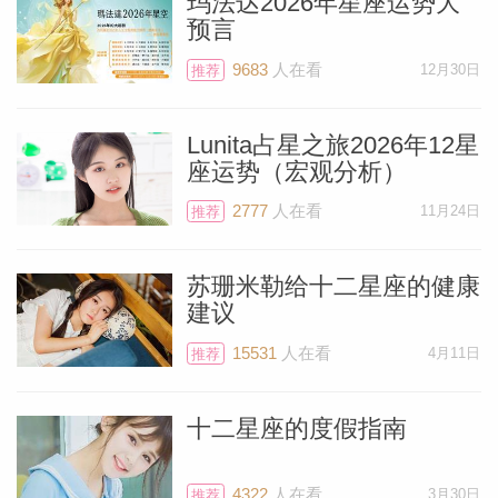
玛法达2026年星座运势大
预言
9683
人在看
12月30日
推荐
Lunita占星之旅2026年12星
座运势（宏观分析）
2777
人在看
11月24日
推荐
苏珊米勒给十二星座的健康
建议
15531
人在看
4月11日
推荐
十二星座的度假指南
4322
人在看
3月30日
推荐