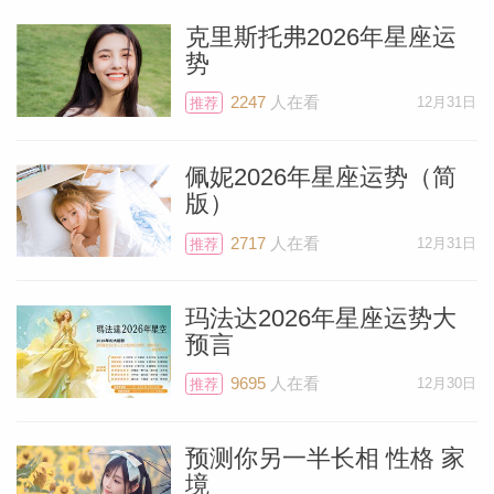
克里斯托弗2026年星座运
势
2247
人在看
12月31日
推荐
佩妮2026年星座运势（简
版）
2717
人在看
12月31日
推荐
玛法达2026年星座运势大
预言
9695
人在看
12月30日
推荐
预测你另一半长相 性格 家
境