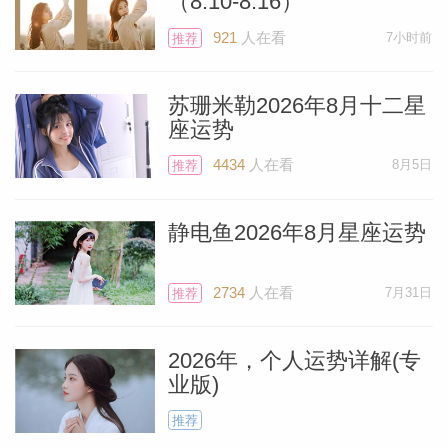
（8.10-8.16）
921
人在看
7小时前
推荐
苏珊米勒2026年8月十二星
座运势
4434
人在看
8月5日
推荐
静电鱼2026年8月星座运势
2734
人在看
7月31日
推荐
2026年，个人运势详解(专
业版)
推荐