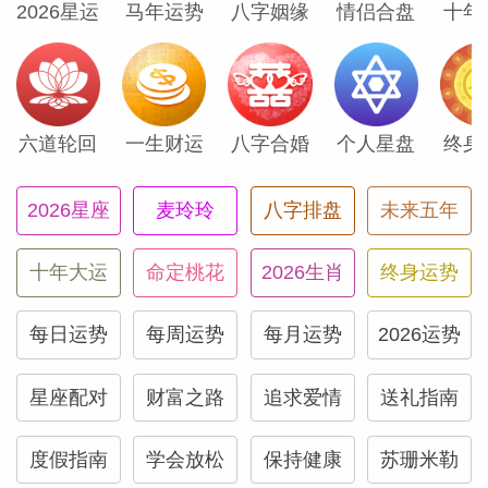
2026星运
马年运势
八字姻缘
情侣合盘
十年
六道轮回
一生财运
八字合婚
个人星盘
终身
2026星座
麦玲玲
八字排盘
未来五年
十年大运
命定桃花
2026生肖
终身运势
每日运势
每周运势
每月运势
2026运势
星座配对
财富之路
追求爱情
送礼指南
度假指南
学会放松
保持健康
苏珊米勒