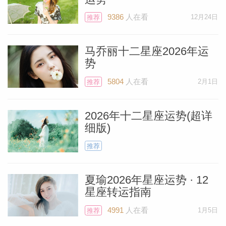
9386
人在看
12月24日
推荐
马乔丽十二星座2026年运
势
5804
人在看
2月1日
推荐
2026年十二星座运势(超详
细版)
推荐
夏瑜2026年星座运势 · 12
星座转运指南
4991
人在看
1月5日
推荐