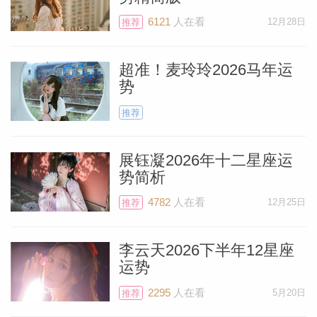
6121
人在看
12月28日
推荐
超准！麦玲玲2026马年运
个人资
势
推荐
展钰凝2026年十二星座运
势简析
4782
人在看
12月25日
推荐
李云天2026下半年12星座
运势
2295
人在看
5月20日
推荐