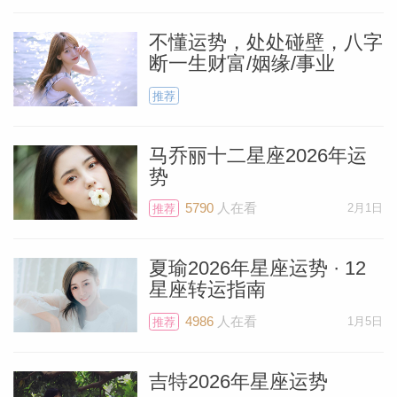
不懂运势，处处碰壁，八字
断一生财富/姻缘/事业
推荐
马乔丽十二星座2026年运
势
5790
人在看
2月1日
推荐
夏瑜2026年星座运势 · 12
星座转运指南
4986
人在看
1月5日
推荐
吉特2026年星座运势