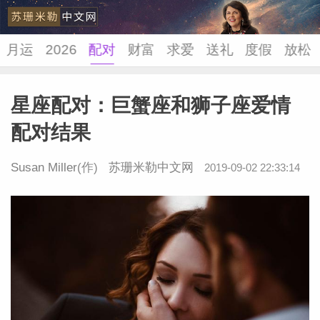
月运
2026
配对
财富
求爱
送礼
度假
放松
星座配对：巨蟹座和狮子座爱情
苏珊米
配对结果
Susan Miller
(作)
苏珊米勒中文网
2019-09-02 22:33:14