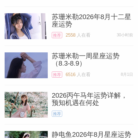
苏珊米勒2026年8月十二星
座运势
2558
人在看
30小时前
推荐
苏珊米勒一周星座运势
（8.3-8.9）
6516
人在看
8月1日
推荐
2026丙午马年运势详解，
预知机遇在何处
Miller）
推荐
静电鱼2026年8月星座运势