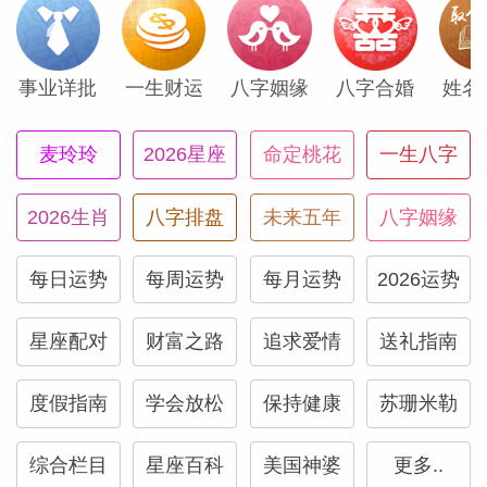
事业详批
一生财运
八字姻缘
八字合婚
姓名
（Susan
麦玲玲
2026星座
命定桃花
一生八字
2026生肖
八字排盘
未来五年
八字姻缘
每日运势
每周运势
每月运势
2026运势
星座配对
财富之路
追求爱情
送礼指南
度假指南
学会放松
保持健康
苏珊米勒
综合栏目
星座百科
美国神婆
更多..