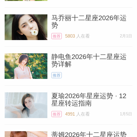
无论生日是哪天，我觉得你都会喜欢这个美
丽的满月， 8月9日（前后五天）出生的狮
马乔丽十二星座2026年运
势
子会体验双倍快乐。这些天，朋友在你的生
个人资
活中扮演着比平时更重要的角色，因为火星
5803
人在看
2月1日
推荐
正位于代表友谊和社群的第十一宫。朋友可
能会在工作和个人生活中帮助你，给你带来
静电鱼2026年十二星座运
势详解
极大的快乐，甚至会在专业事项上照顾你。
推荐
现在让我们来看看10月25日发生在天蝎座2
夏瑜2026年星座运势 · 12
度的新月日食。日食会带来正向和不怎么正
星座转运指南
向的戏剧化消息。这一次新月日食发生在掌
4991
人在看
1月5日
推荐
管家庭的第四宫。新月通常令人高兴，因为
它们开启了人生的新篇章。当然并非100%
蒂姆2026年十二星座运势