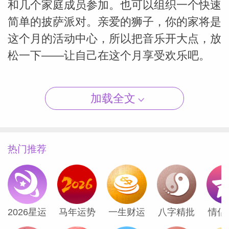
和几个家庭成员参加。也可以组织一个快速
简单的披萨派对。亲爱的狮子，你的家将是
这个月的活动中心，所以把音乐开大点，放
松一下——让自己在这个月享受欢乐吧。
（Susan
正文
加载全文
你将以快乐的心情开启十月。8月27日的处
女座新月仍有影响力，你拥有很好的财务前
热门推荐
景。处女座新月照亮了你的第二宫资源宫，
你的收入能轻松的增加。如果暂时没有，只
要再努力一点点，新月还会继续帮你。
2026星运
马年运势
一生财运
八字精批
情侣
10月开始之前出现了另一个新月，也就是9