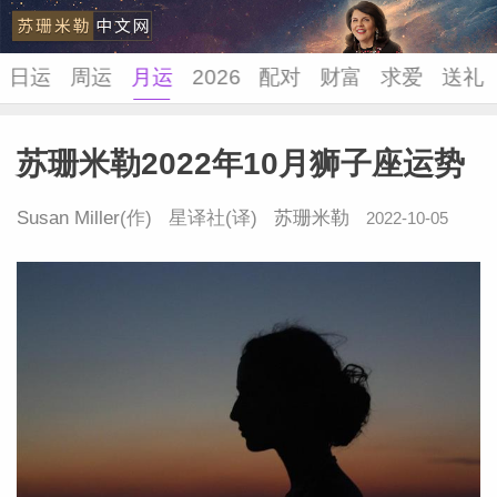
日运
周运
月运
2026
配对
财富
求爱
送礼
苏珊米勒2022年10月狮子座运势
苏珊米
Susan Miller
(作) 星译社(译)
苏珊米勒
2022-10-05
21:06:19