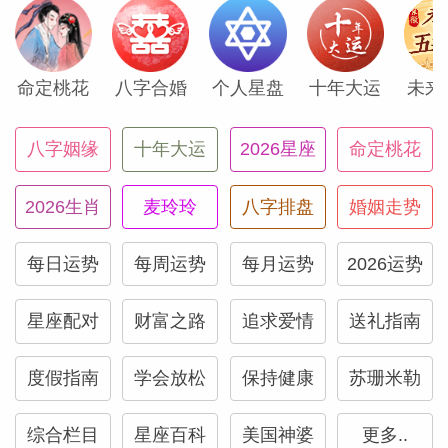
月25日的天秤座新月。新月照亮了你的短
期旅途宫第三宫，你可能会从家里出发并享
命定桃花
八字合婚
个人星盘
十年大运
未来
受新的季节。如果生活在北半球，大自然正
忙着将树叶变成明亮的金色、红色和橙色，
八字姻缘
十年大运
2026星座
命定桃花
仿佛使用了魔杖一般，她创造出金色的光线
和拉长的阴影，以营造出最美妙的效果。如
2026生肖
麦玲玲
八字排盘
婚姻走势
果生活在南半球，你会拥有春天的初芽，更
长的白天，以及柔和的粉红色光芒。不管怎
每日运势
每周运势
每月运势
2026运势
样，金星掌管着十月和五月，也难怪这些月
大自然会展示出最美丽的一面。位于双子座
星座配对
财富之路
追求爱情
送礼指南
的火星会促使你打包行李出发。
度假指南
学会放松
保持健康
苏珊米勒
十月还有其他值得开心的理由——水星上个
综合栏目
星座百科
美国神婆
更多..