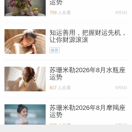
运势
759
人在看
8月5日
知运善用，把握财运先机，
让你财源滚滚
推荐
苏珊米勒2026年8月水瓶座
运势
817
人在看
8月5日
苏珊米勒2026年8月摩羯座
运势
668
人在看
8月5日