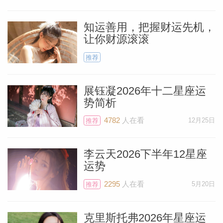
你可能会听到消息需要突然搬家，或家人需
要你立刻帮助他们，或为他们提供一些建
知运善用，把握财运先机，
让你财源滚滚
议。
推荐
那些出生于7月25日（23日到30日之间）的
狮子座会直接注意到这次日食。如果你是上
展钰凝2026年十二星座运
势简析
升狮子座在0到7度，或本命盘月亮在狮子
座0到7度，也是如此。同理看看你的本命
4782
人在看
12月25日
推荐
盘是否有行星位于狮子座、金牛座、天蝎座
李云天2026下半年12星座
或水瓶座2度。会有好消息的。我们拭目以
运势
料简介
待。
2295
人在看
5月20日
推荐
冥王星位于你的日常工作宫，处于暴躁状
克里斯托弗2026年星座运
态，你可能听到某个值得信任的同事离开的