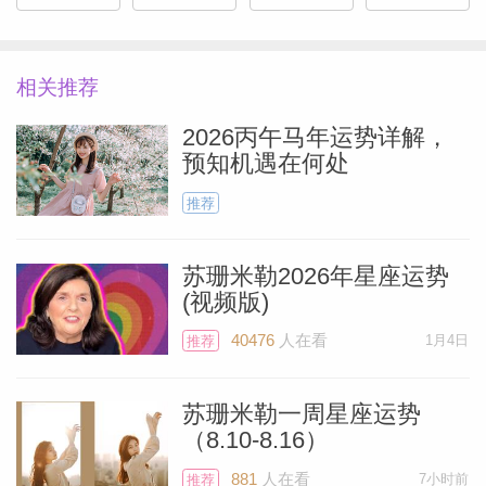
月的逆行导致了延迟、误会、困惑、需要维
修的情况以及其他各种挫折，但是这个月2
号水星已经恢复顺行啦。棒极了。
相关推荐
2026丙午马年运势详解，
最棒的是，你将迎来白羊座17度的耀眼满
预知机遇在何处
月——它的相位非常美丽，随时准备为你带
推荐
来好消息。它可能会让你想进行长途旅行，
而且似乎是私人行程——也许会见朋友。火
苏珊米勒2026年星座运势
星目前位于双子座也就是你的友谊宫，朋友
(视频版)
们也渴望见到你，所以亲爱的狮子，如果你
40476
人在看
1月4日
推荐
Miller）
感到精神振奋，那就立刻出发吧。土星——
在涉及你现实的婚姻或商业伙伴时——也会
苏珊米勒一周星座运势
认为旅行是个好主意，如果你发出邀请，这
（8.10-8.16）
个人会很乐意前来。
881
人在看
7小时前
推荐