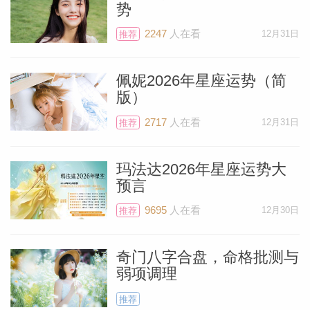
势
消息。冥王星守护天蝎座，也就是月食的位
2247
人在看
12月31日
推荐
置，所以他的角色很重要。但火星也守护天
蝎座，且对日食非常友好（非常明显的友好
佩妮2026年星座运势（简
相位）。火星将不遗余力地帮助你，向你的
版）
十一宫友谊宫发射光芒，你可能会获得好友
2717
人在看
12月31日
推荐
的助力。所以这次食相喜忧参半，但有勇士
火星的帮助是个非常棒的消息。
玛法达2026年星座运势大
预言
下个月我们将迎来这次日食的双胞胎，它们
9695
人在看
12月30日
推荐
总是成对出现。11月8日的满月月食有点疯
狂，很难处理，因为天王星将失控。我认为
奇门八字合盘，命格批测与
你不应该安排太紧凑的日程，也不应该出城
弱项调理
——保持日常节奏的缓慢轻松，在必要时能
推荐