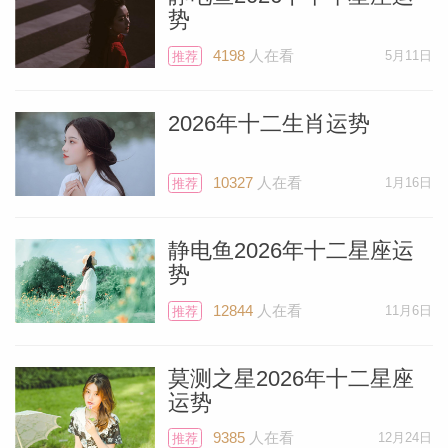
人会伴随着好运出现。或者，你可能会在法
势
律事务、媒体（出版、数字和广播）、大学
4198
人在看
5月11日
推荐
等高等教育，或护照、绿卡、签证 、 居民
身份方面实现好运。
2026年十二生肖运势
如果必须签署合同，请安排在10月2日水星
10327
人在看
1月16日
推荐
恢复顺行后。实际上，正式签署协议的最佳
时间是10月9日满月这个周日，并在周一快
静电鱼2026年十二星座运
递寄出合同。或者可以在10月7日星期五签
势
字，因为那一天离满月更近。不要在10月8
12844
人在看
11月6日
推荐
日签署或发送文件，那时月亮是空相。概括
一下，签署协议的最佳时间是10月7日或9
莫测之星2026年十二星座
日（不是10月8日）。
运势
9385
人在看
12月24日
推荐