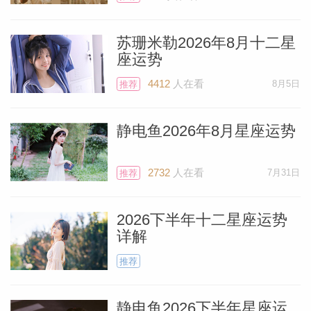
值得注意的是，这个满月伴随着惊人的和谐
苏珊米勒2026年8月十二星
座运势
能量，因为它将是黄金大三角的一部分。火
星在双子座、你的友谊宫，将与位于水瓶
4412
人在看
8月5日
推荐
座、你的一对一关系宫的土星携手，他两将
去触摸位于你第三宫、交流及短途旅行宫的
静电鱼2026年8月星座运势
太阳和金星，太阳还是你的守护星。
2732
人在看
7月31日
推荐
满月发生在白羊座，一个像你一样的火相星
2026下半年十二星座运势
座，这会为你带来额外好运。你可能会从国
详解
际关系中获益——一个外国客户。这个人可
推荐
能生活在你的国家或他自己的国家——这并
不重要——但这个与你不同的国籍或背景的
静电鱼2026下半年星座运