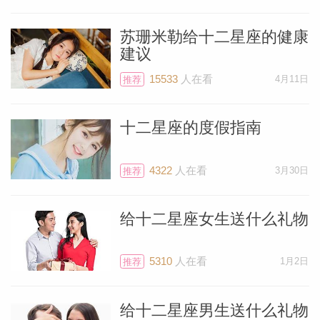
朝任何方向移动，因为这次月食将落在你职
业生涯宫第十宫。这将是金牛座16度的满
苏珊米勒给十二星座的健康
建议
月月食，满月总是更情绪化。你的职业生涯
正在达到重要的顶峰。
15533
人在看
4月11日
推荐
如果你的生日在8月8日（或之后的五天
十二星座的度假指南
内），下个月关注运势，因为你会比大多数
人更能感受到11月8日的月食。19年前，
4322
人在看
3月30日
推荐
2003年11月8日，你也经历过类似的日食
给十二星座女生送什么礼物
（位于天蝎座这个度数），当然，其他行星
已经转移到了新的地方。亲爱的狮子，把这
5310
人在看
1月2日
推荐
看作是一次冒险——我们所有人都和你在同
一条船上。
给十二星座男生送什么礼物