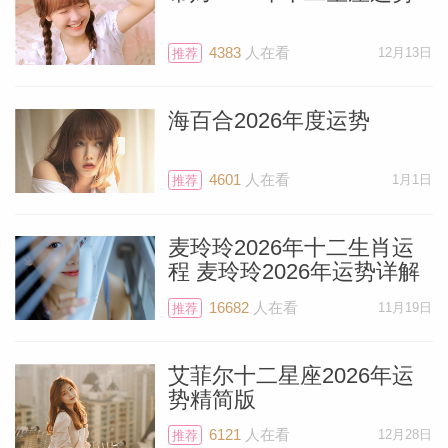
都是这样，但它们通常会带来突然的机会，
所以必须看看会发生什么。新月日食（如
4383
人在看
12月13日
推荐
10月25日这个）通常会开启一些新事物，
而满月月食（如11月8日这次）则带来终
海百合2026年度运势
结。所有食相都需要某种程度的转变，它们
为新事物扫清道路。我们所经历的任何变化
4601
人在看
1月1日
推荐
——即使是快乐的变化——都要求我们做出
调整，例如搬进新公寓或生下宝宝。我们很
麦玲玲2026年十二生肖运
激动，但也必须适应新的日常节奏。作为固
程 麦玲玲2026年运势详解
定宫狮子座，你喜欢循规蹈矩。你通常不太
16682
人在看
11月19日
推荐
喜欢惊喜，但它们也是生活的一部分，无论
发生什么，优秀的你都能优雅地处理好。
艾菲尔十二星座2026年运
势精简版
10月25日的日食将落在你的家庭宫，所以
6121
人在看
12月28日
推荐